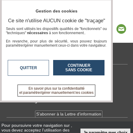
Gestion des cookies
Ce site n'utilise AUCUN cookie de "traçage"
Seuls sont utilisés les dispositifs qualifiés de "fonctionnels" ou
"techniques"
nécessaires
à son fonctionnement..
En revanche, pour plus de sécurité, vous pouvez toujours
paramétrer/gérer manuellement ceux-ci dans votre navigateur.
tvlocale.fr
CONTINUER
QUITTER
SANS COOKIE
Contactez-nous
En savoir +
A propos de tvlocale.fr
En savoir plus sur la confidentialité
et paramétrer/gérer manuellement les cookies
Devenir délégué
S'abonner à la Lettre d'information
Pour poursuivre votre navigation sur
,
Infos
CNIL/RGPD
vous devez acceptez l’utilisation des
Je paramètre mes choix