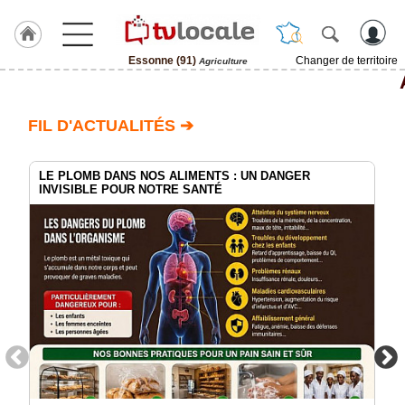
Essonne (91)
Changer de territoire
Agriculture
J'adhère
à
Hulcoq
FIL D'ACTUALITÉS ➔
ACCUEIL
Essonne
(91)
LE PLOMB DANS NOS ALIMENTS : UN DANGER
INVISIBLE POUR NOTRE SANTÉ
TvLocale
France
Accueil
RUBRIQUES
Agenda
Gazette