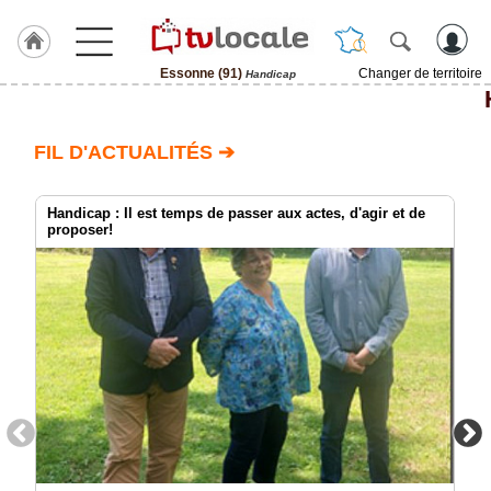
Essonne (91)
Changer de territoire
Handicap
J'adhère
à
Hulcoq
FIL D'ACTUALITÉS ➔
ACCUEIL
Essonne
(91)
Handicap : Il est temps de passer aux actes, d'agir et de
proposer!
TvLocale
France
Accueil
RUBRIQUES
Agenda
Gazette