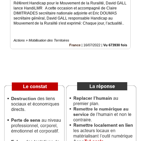
Référent Handicap pour le Mouvement de la Ruralité, David GALL
Vidéos
lance HandiLMR A cette occasion et accompagné de Claire
DIMITRIADES secrétaire nationale adjointe et Eric DOUMAS
Médias
secrétaire général, David GALL responsable Handicap au
du
Mouvement de la Ruralité s'est exprimé: Chaque jour, l’actualité..
groupe
Blogs
Actions » Mobilisation des Territoires
Prémium
France
|
16/07/2022
|
Vu 673930 fois
Inscription
annuaire
pro
Accès
éditeur