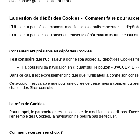
et/ou espace grâce à ses identifiants.
La gestion de dépôt des Cookies - Comment faire pour accep
L’Utilisateur peut, à tout moment, modifier ses souhaits concernant le dépôt 
L’Utilisateur peut ainsi autoriser ou refuser le dépôt et/ou la lecture de tout o
Consentement préalable au dépôt des Cookies
Il est considéré que l’Utilisateur a donné son accord au dépôt des Cookies "t
Il a poursuivi sa navigation en cliquant sur le bouton « J'ACCEPTE » 
Dans ce cas, il est expressément indiqué que l’Utilisateur a donné son conse
Cet accord n’est valable que pour une durée de treize mois à compter du pre
chacun des Sites consulté.
Le refus de Cookies
Pour rappel, le paramétrage est susceptible de modifier les conditions d’accè
l’ensemble des Cookies, la navigation ne pourra pas s'effectuer.
Comment exercer ses choix ?