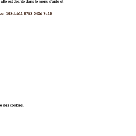
 Elle est décrite dans le menu d'aide et
liser-168dab11-0753-043d-7c16-
ée des cookies.