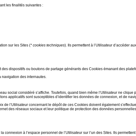
nt les finalités suivantes :
ion sur les Sites (
* cookies techniques
). Ils permettent à l’Utilisateur d’accéder au
nt des dispositifs ou boutons de partage générants des Cookies émanant des plate
a navigation des internautes.
éseau social considéré s’affiche. Toutefois, quand bien même l’Utilisateur ne clique 
tons applicatifs sont susceptibles d’identifier les données de connexion, et de navig
ix de l’Utilisateur concernant le dépôt de ces Cookies doivent également s’effectu
nternet des réseaux sociaux et leur politique de protection des données personnelles
 la connexion à l’espace personnel de l’Utilisateur sur l’un des Sites. Ils permetten