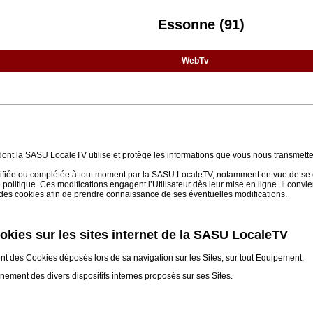
Essonne (91)
WebTv
 dont la SASU LocaleTV utilise et protège les informations que vous nous transmette
 modifiée ou complétée à tout moment par la SASU LocaleTV, notamment en vue de se 
e politique. Ces modifications engagent l’Utilisateur dès leur mise en ligne. Il convi
on des cookies afin de prendre connaissance de ses éventuelles modifications.
cookies sur les sites internet de la SASU LocaleTV
ent des Cookies déposés lors de sa navigation sur les Sites, sur tout Equipement.
nnement des divers dispositifs internes proposés sur ses Sites.