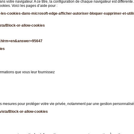
 votre navigateur. A ce titre, la configuration de chaque navigateur est différente.
okies. Voici les pages d’aide pour :
les-cookies-dans-microsoft-edge-afficher-autoriser-bloquer-supprimer-et-uti
sta/Block-or-allow-cookies
fr&hlrm=en&answer=95647
ies
formations que vous leur fournissez
es mesures pour protéger votre vie privée, notamment par une gestion personnalis
vista/Block-or-allow-cookies