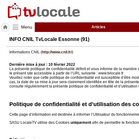
Menu
Articles
J'adhère
INFO CNIL TvLocale Essonne (91)
à
Hulcoq
Informations CNIL (
http://www.cnil.fr/
)
ACCUEIL
Essonne
Dernière mise à jour : 10 février 2022
(91)
La présente politique de confidentialité définit et vous informe de la manière
le présent site accessible à partir de l’URL suivante : www.tvlocale.fr
Veuillez noter que cette politique de confidentialité est susceptible d’être
cas, la date de sa mise à jour sera clairement identifiée en tête de la présent
TvLocale
consulte régulièrement la présente politique de confidentialité et d’utilisati
France
Accueil
Politique de confidentialité et d’utilisation des 
RUBRIQUES
Cette page d’information est destinée à informer l’Utilisateur du fonctionnem
SASU LocaleTV utilise des Cookies
uniquement
afin de permettre le fonctio
Agenda