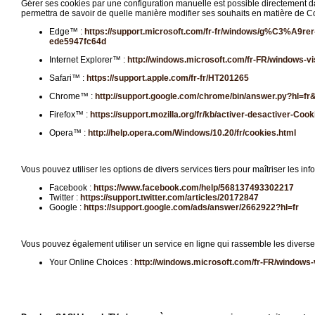
Gérer ses cookies par une configuration manuelle est possible directement dans
permettra de savoir de quelle manière modifier ses souhaits en matière de Co
Edge™ :
https://support.microsoft.com/fr-fr/windows/g%C3%A9rer-
ede5947fc64d
Internet Explorer™ :
http://windows.microsoft.com/fr-FR/windows-vi
Safari™ :
https://support.apple.com/fr-fr/HT201265
Chrome™ :
http://support.google.com/chrome/bin/answer.py?hl=
Firefox™ :
https://support.mozilla.org/fr/kb/activer-desactiver-Cook
Opera™ :
http://help.opera.com/Windows/10.20/fr/cookies.html
Vous pouvez utiliser les options de divers services tiers pour maîtriser les in
Facebook :
https://www.facebook.com/help/568137493302217
Twitter :
https://support.twitter.com/articles/20172847
Google :
https://support.google.com/ads/answer/2662922?hl=fr
Vous pouvez également utiliser un service en ligne qui rassemble les divers
Your Online Choices :
http://windows.microsoft.com/fr-FR/windows-