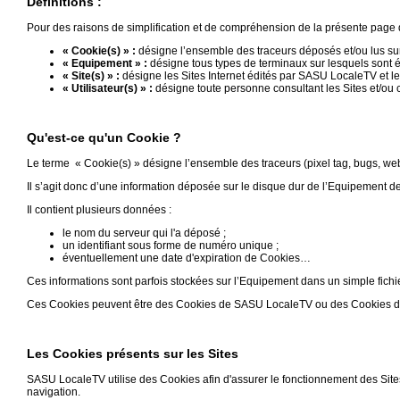
Définitions :
Gazette
Pour des raisons de simplification et de compréhension de la présente page d’i
Vidéos
« Cookie(s) » :
désigne l’ensemble des traceurs déposés et/ou lus sur 
« Equipement » :
désigne tous types de terminaux sur lesquels sont é
Médias
« Site(s) » :
désigne les Sites Internet édités par SASU LocaleTV et le
du
« Utilisateur(s) » :
désigne toute personne consultant les Sites et/ou c
groupe
Blogs
Qu'est-ce qu'un Cookie ?
Prémium
Le terme « Cookie(s) » désigne l’ensemble des traceurs (pixel tag, bugs, webs
Inscription
Il s’agit donc d’une information déposée sur le disque dur de l’Equipement de l’
annuaire
pro
Il contient plusieurs données :
le nom du serveur qui l'a déposé ;
Accès
un identifiant sous forme de numéro unique ;
éditeur
éventuellement une date d'expiration de Cookies…
Ces informations sont parfois stockées sur l’Equipement dans un simple fichie
Ces Cookies peuvent être des Cookies de SASU LocaleTV ou des Cookies de p
Les Cookies présents sur les Sites
SASU LocaleTV utilise des Cookies afin d'assurer le fonctionnement des Sites
navigation.