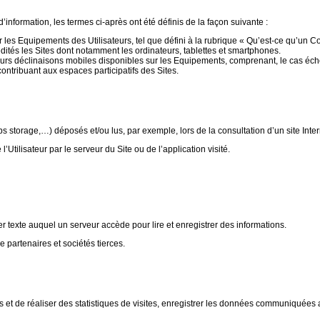
nformation, les termes ci-après ont été définis de la façon suivante :
les Equipements des Utilisateurs, tel que défini à la rubrique « Qu’est-ce qu’un Co
dités les Sites dont notamment les ordinateurs, tablettes et smartphones.
urs déclinaisons mobiles disponibles sur les Equipements, comprenant, le cas éché
ontribuant aux espaces participatifs des Sites.
 storage,…) déposés et/ou lus, par exemple, lors de la consultation d’un site Inter
Utilisateur par le serveur du Site ou de l’application visité.
r texte auquel un serveur accède pour lire et enregistrer des informations.
artenaires et sociétés tierces.
 et de réaliser des statistiques de visites, enregistrer les données communiquées 