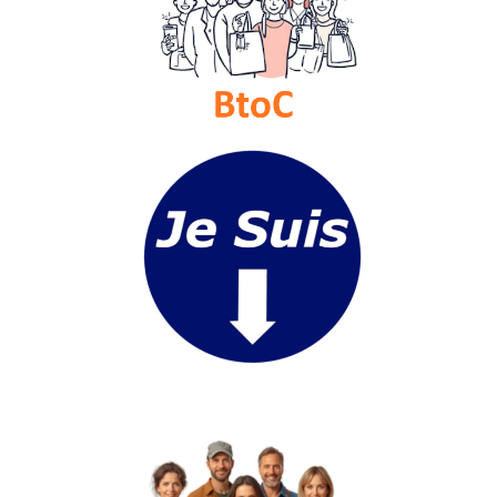
Médias
du
groupe
Blogs
Prémium
Inscription
annuaire
pro
Accès
éditeur