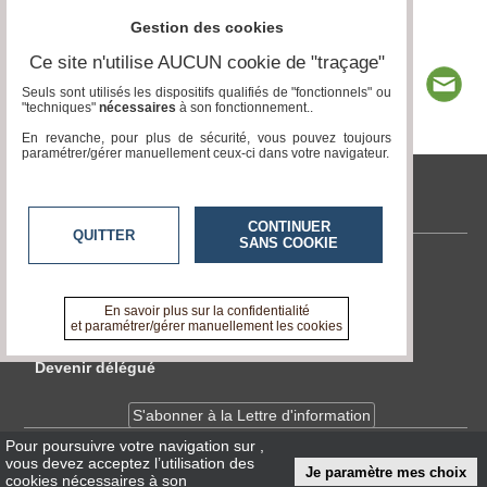
Gestion des cookies
Ce site n'utilise AUCUN cookie de "traçage"
Seuls sont utilisés les dispositifs qualifiés de "fonctionnels" ou
"techniques"
nécessaires
à son fonctionnement..
En revanche, pour plus de sécurité, vous pouvez toujours
paramétrer/gérer manuellement ceux-ci dans votre navigateur.
tvlocale.fr
CONTINUER
QUITTER
SANS COOKIE
Contactez-nous
En savoir +
En savoir plus sur la confidentialité
A propos de tvlocale.fr
et paramétrer/gérer manuellement les cookies
Devenir délégué
S'abonner à la Lettre d'information
Pour poursuivre votre navigation sur
,
vous devez acceptez l’utilisation des
Infos
CNIL/RGPD
Je paramètre mes choix
cookies nécessaires à son