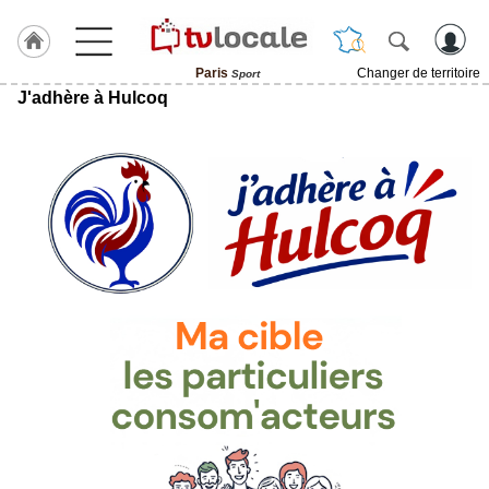
Paris
Changer de territoire
Sport
J'adhère à Hulcoq
J'adhère
à
Hulcoq
ACCUEIL
Paris
TvLocale
France
Accueil
RUBRIQUES
Agenda
Gazette
Vidéos