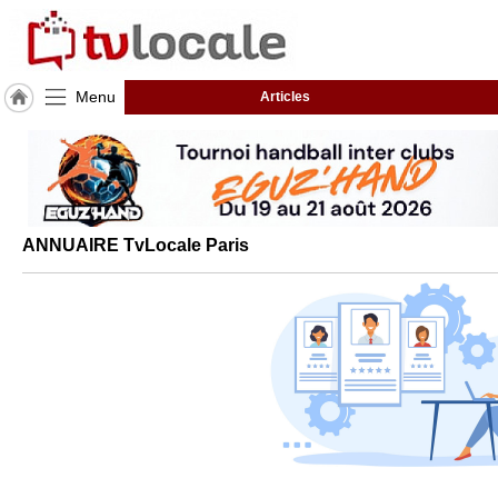
Menu
Articles
J'adhère
à
Hulcoq
ACCUEIL
Paris
ANNUAIRE TvLocale Paris
TvLocale
France
Accueil
RUBRIQUES
Agenda
Gazette