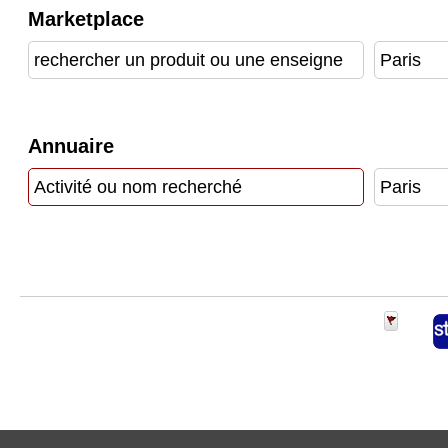
Marketplace
Vidéos
Médias
du
groupe
Blogs
Annuaire
Prémium
Inscription
annuaire
pro
Accès
éditeur