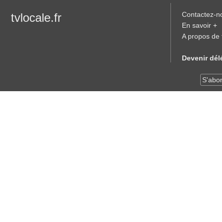
Contactez-n
tvlocale.fr
En savoir +
A propos de t
Devenir dé
S'abon