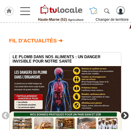
Haute-Marne (52)
Changer de territoire
Agriculture
J'adhère
à
Hulcoq
FIL D'ACTUALITÉS ➔
ACCUEIL
Haute-
Marne
LE PLOMB DANS NOS ALIMENTS : UN DANGER
(52)
INVISIBLE POUR NOTRE SANTÉ
TvLocale
France
Accueil
RUBRIQUES
Agenda
Gazette