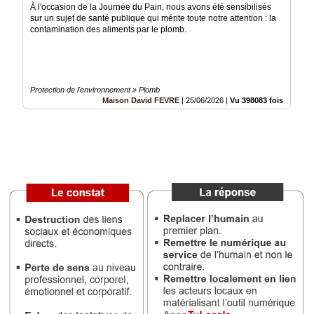
À l'occasion de la Journée du Pain, nous avons été sensibilisés
sur un sujet de santé publique qui mérite toute notre attention : la
Vidéos
contamination des aliments par le plomb.
Médias
du
groupe
Protection de l'environnement » Plomb
Blogs
Maison David FEVRE
|
25/06/2026
|
Vu 398083 fois
Prémium
Inscription
annuaire
pro
Accès
éditeur