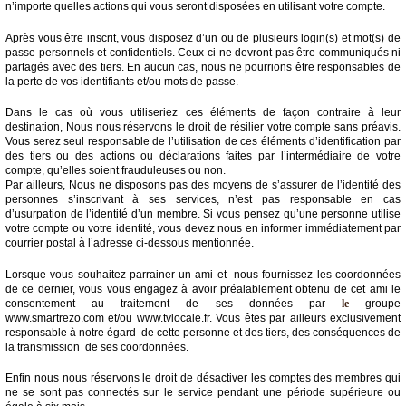
n’importe quelles actions qui vous seront disposées en utilisant votre compte.
Après vous être inscrit, vous disposez d’un ou de plusieurs login(s) et mot(s) de
passe personnels et confidentiels. Ceux-ci ne devront pas être communiqués ni
partagés avec des tiers. En aucun cas, nous ne pourrions être responsables de
la perte de vos identifiants et/ou mots de passe.
Dans le cas où vous utiliseriez ces éléments de façon contraire à leur
destination, Nous nous réservons le droit de résilier votre compte sans préavis.
Vous serez seul responsable de l’utilisation de ces éléments d’identification par
des tiers ou des actions ou déclarations faites par l’intermédiaire de votre
compte, qu’elles soient frauduleuses ou non.
Par ailleurs, Nous ne disposons pas des moyens de s’assurer de l’identité des
personnes s’inscrivant à ses services, n’est pas responsable en cas
d’usurpation de l’identité d’un membre. Si vous pensez qu’une personne utilise
votre compte ou votre identité, vous devez nous en informer immédiatement par
courrier postal à l’adresse ci-dessous mentionnée.
Lorsque vous souhaitez parrainer un ami et nous fournissez les coordonnées
de ce dernier, vous vous engagez à avoir préalablement obtenu de cet ami le
consentement au traitement de ses données par
le
groupe
www.smartrezo.com et/ou www.tvlocale.fr. Vous êtes par ailleurs exclusivement
responsable à notre égard de cette personne et des tiers, des conséquences de
la transmission de ses coordonnées.
Enfin nous nous réservons le droit de désactiver les comptes des membres qui
ne se sont pas connectés sur le service pendant une période supérieure ou