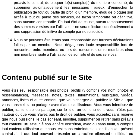
préavis le contrat, de bloquer le(s) compte(s) du membre concerné, de
supprimer automatiquement les messages litigieux, d’empêcher la
publication de tout ou partie du profil d’un membre, et/ou de bloquer son
accès à tout ou partie des services, de façon temporaire ou définitive,
sans aucune contrepartie. En tout état de cause, aucun remboursement
des sommes versées par l’utilisateur ne sera effectué consécutivement à
une suppression définitive de compte par notre société.
Nous ne pouvons être tenus pour responsable des fausses déclarations
faites par un membre. Nous dégageons toute responsabilité lors de
rencontres entre membres ou lors de rencontres entre membres et/ou
non membres, suite à l’utilisation de son site et de ses services.
Contenu publié sur le Site
Vous êtes seul responsable des photos, profils (y compris vos nom, photos et
ressemblances), messages, notes, textes, informations, musiques, vidéos,
annonces, listes et autre contenu que vous chargez ou publiez le Site ou que
vous transmettez ou partagez avec d’autres utilisateurs. Vous vous interdisez de
publier, transmettre ou partager, sur le site, un contenu dont vous n’êtes pas
l’auteur ou que vous n’avez pas le droit de publier. Vous acceptez sans réserve
que nous puissions, le cas échéant, modifier, supprimer ou retirer sans préavis
tout contenu utilisateur, à son entière discrétion, avec ou sans motif, y compris
tout contenu utilisateur que nous estimons enfreindre les conditions du présent
contrat ainsi que tout pouvant présenter un caractère offensant ou illégal ou