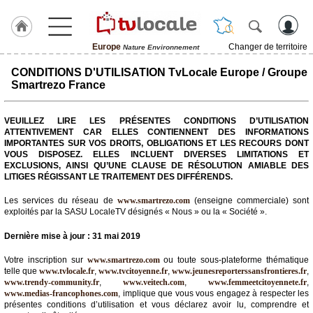
Europe
Changer de territoire
Nature Environnement
J'adhère
CONDITIONS D'UTILISATION TvLocale Europe / Groupe
à
Smartrezo France
Hulcoq
ACCUEIL
VEUILLEZ LIRE LES PRÉSENTES CONDITIONS D’UTILISATION
Europe
ATTENTIVEMENT CAR ELLES CONTIENNENT DES INFORMATIONS
IMPORTANTES SUR VOS DROITS, OBLIGATIONS ET LES RECOURS DONT
VOUS DISPOSEZ. ELLES INCLUENT DIVERSES LIMITATIONS ET
TvLocale
EXCLUSIONS, AINSI QU’UNE CLAUSE DE RÉSOLUTION AMIABLE DES
France
LITIGES RÉGISSANT LE TRAITEMENT DES DIFFÉRENDS.
Accueil
Les services du réseau de
www.smartrezo.com
(enseigne commerciale) sont
exploités par la SASU LocaleTV désignés « Nous » ou la « Société ».
RUBRIQUES
Dernière mise à jour : 31 mai 2019
Agenda
Votre inscription sur
www.smartrezo.com
ou toute sous-plateforme thématique
telle que
www.tvlocale.fr
,
www.tvcitoyenne.fr
,
www.jeunesreporterssansfrontieres.fr
,
www.trendy-community.fr
,
www.veitech.com
,
www.femmeetcitoyennete.fr
,
Gazette
www.medias-francophones.com
, implique que vous vous engagez à respecter les
présentes conditions d’utilisation et vous déclarez avoir lu, comprendre et
Vidéos