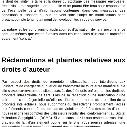
le droit de limiter la taille et la durée du stockage des messages envoyés et
reçus via la messagerie interne du site et ne pourra être tenu pour responsable
de l’éventuelle perte d’informations contenues dans ces messages. Les
conditions d’utilisation du site peuvent faire l’objet de modifications sans
préavis, compte tenu notamment de l’évolution technique du service.
La nature et les conditions d’application et d’utilisation de la visioconférence
sont les mêmes que celles établies dans les conditions d’utilisation nommées
également "contrat"
Réclamations et plaintes relatives aux
droits d’auteur
Par respect des droits de propriété intellectuelle, nous interdisons aux
utilisateurs de charger de publier ou de transmettre de toute autre manière sur le
site
www.smartrezo.com
ou sites associés des éléments enfreignant les droits de
propriété intellectuelle de tiers. Lors de la réception d’une notification d’une
prétendue contrefaçon telle qu’elle est décrite dans notre de protection de la
propriété intellectuelle, nous supprimons ou désactivons promptement l’accès
aux éléments concernés ou, en cas de violations répétées des droits d’auteur,
nous résilions les comptes des utilisateurs récidivistes, conformément au Digital
Millenium Copyright Act (DCMA). Si vous constatez le non-respect de vos droits
d’auteur du fait d’un élément publié sur le Site, vous pouvez adresser une
réclamation écrite à notre Agent chargé des questions juridiques.