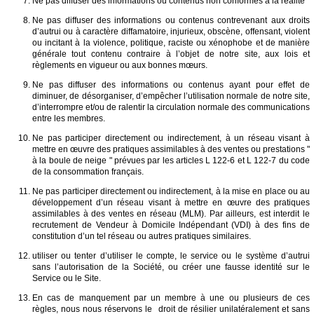
Ne pas diffuser des informations ou contenus non conformes à la réalité
Ne pas diffuser des informations ou contenus contrevenant aux droits
d’autrui ou à caractère diffamatoire, injurieux, obscène, offensant, violent
ou incitant à la violence, politique, raciste ou xénophobe et de manière
générale tout contenu contraire à l’objet de notre site, aux lois et
règlements en vigueur ou aux bonnes mœurs.
Ne pas diffuser des informations ou contenus ayant pour effet de
diminuer, de désorganiser, d’empêcher l’utilisation normale de notre site,
d’interrompre et/ou de ralentir la circulation normale des communications
entre les membres.
Ne pas participer directement ou indirectement, à un réseau visant à
mettre en œuvre des pratiques assimilables à des ventes ou prestations "
à la boule de neige " prévues par les articles L 122-6 et L 122-7 du code
de la consommation français.
Ne pas participer directement ou indirectement, à la mise en place ou au
développement d’un réseau visant à mettre en œuvre des pratiques
assimilables à des ventes en réseau (MLM). Par ailleurs, est interdit le
recrutement de Vendeur à Domicile Indépendant (VDI) à des fins de
constitution d’un tel réseau ou autres pratiques similaires.
utiliser ou tenter d’utiliser le compte, le service ou le système d’autrui
sans l’autorisation de la Société, ou créer une fausse identité sur le
Service ou le Site.
En cas de manquement par un membre à une ou plusieurs de ces
règles, nous nous réservons le droit de résilier unilatéralement et sans