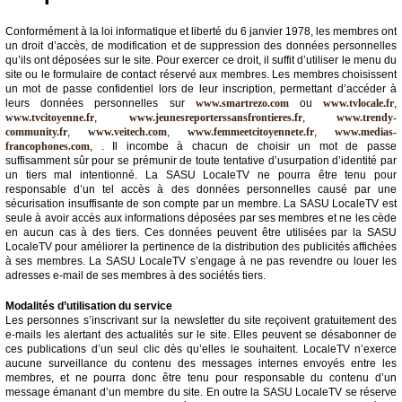
Conformément à la loi informatique et liberté du 6 janvier 1978, les membres ont
un droit d’accès, de modification et de suppression des données personnelles
qu’ils ont déposées sur le site. Pour exercer ce droit, il suffit d’utiliser le menu du
site ou le formulaire de contact réservé aux membres. Les membres choisissent
un mot de passe confidentiel lors de leur inscription, permettant d’accéder à
leurs données personnelles sur
www.smartrezo.com
ou
www.tvlocale.fr
,
www.tvcitoyenne.fr
,
www.jeunesreporterssansfrontieres.fr
,
www.trendy-
community.fr
,
www.veitech.com
,
www.femmeetcitoyennete.fr
,
www.medias-
francophones.com
, . Il incombe à chacun de choisir un mot de passe
suffisamment sûr pour se prémunir de toute tentative d’usurpation d’identité par
un tiers mal intentionné. La SASU LocaleTV ne pourra être tenu pour
responsable d’un tel accès à des données personnelles causé par une
sécurisation insuffisante de son compte par un membre. La SASU LocaleTV est
seule à avoir accès aux informations déposées par ses membres et ne les cède
en aucun cas à des tiers. Ces données peuvent être utilisées par la SASU
LocaleTV pour améliorer la pertinence de la distribution des publicités affichées
à ses membres. La SASU LocaleTV s’engage à ne pas revendre ou louer les
adresses e-mail de ses membres à des sociétés tiers.
Modalités d’utilisation du service
Les personnes s’inscrivant sur la newsletter du site reçoivent gratuitement des
e-mails les alertant des actualités sur le site. Elles peuvent se désabonner de
ces publications d’un seul clic dès qu’elles le souhaitent. LocaleTV n’exerce
aucune surveillance du contenu des messages internes envoyés entre les
membres, et ne pourra donc être tenu pour responsable du contenu d’un
message émanant d’un membre du site. En outre la SASU LocaleTV se réserve