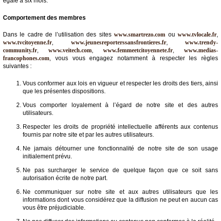
égale à six mois.
Comportement des membres
Dans le cadre de l’utilisation des sites
www.smartrezo.com
ou
www.tvlocale.fr
,
www.tvcitoyenne.fr
,
www.jeunesreporterssansfrontieres.fr
,
www.trendy-
community.fr
,
www.veitech.com
,
www.femmeetcitoyennete.fr
,
www.medias-
francophones.com
, vous vous engagez notamment à respecter les règles
suivantes :
Vous conformer aux lois en vigueur et respecter les droits des tiers, ainsi
que les présentes dispositions.
Vous comporter loyalement à l’égard de notre site et des autres
utilisateurs.
Respecter les droits de propriété intellectuelle afférents aux contenus
fournis par notre site et par les autres utilisateurs.
Ne jamais détourner une fonctionnalité de notre site de son usage
initialement prévu.
Ne pas surcharger le service de quelque façon que ce soit sans
autorisation écrite de notre part.
Ne communiquer sur notre site et aux autres utilisateurs que les
informations dont vous considérez que la diffusion ne peut en aucun cas
vous être préjudiciable.