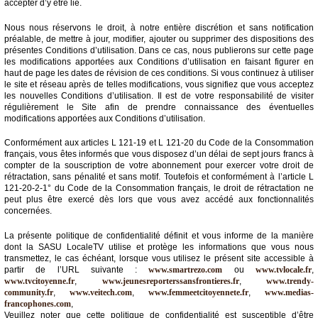
accepter d’y être lié.
Médias
Nous nous réservons le droit, à notre entière discrétion et sans notification
du
préalable, de mettre à jour, modifier, ajouter ou supprimer des dispositions des
groupe
présentes Conditions d’utilisation. Dans ce cas, nous publierons sur cette page
les modifications apportées aux Conditions d’utilisation en faisant figurer en
haut de page les dates de révision de ces conditions. Si vous continuez à utiliser
Blogs
le site et réseau après de telles modifications, vous signifiez que vous acceptez
Prémium
les nouvelles Conditions d’utilisation. Il est de votre responsabilité de visiter
régulièrement le Site afin de prendre connaissance des éventuelles
Inscription
modifications apportées aux Conditions d’utilisation.
annuaire
pro
Conformément aux articles L 121-19 et L 121-20 du Code de la Consommation
français, vous êtes informés que vous disposez d’un délai de sept jours francs à
Accès
compter de la souscription de votre abonnement pour exercer votre droit de
éditeur
rétractation, sans pénalité et sans motif. Toutefois et conformément à l’article L
121-20-2-1° du Code de la Consommation français, le droit de rétractation ne
peut plus être exercé dès lors que vous avez accédé aux fonctionnalités
concernées.
La présente politique de confidentialité définit et vous informe de la manière
dont la SASU LocaleTV utilise et protège les informations que vous nous
transmettez, le cas échéant, lorsque vous utilisez le présent site accessible à
partir de l’URL suivante :
www.smartrezo.com
ou
www.tvlocale.fr
,
www.tvcitoyenne.fr
,
www.jeunesreporterssansfrontieres.fr
,
www.trendy-
community.fr
,
www.veitech.com
,
www.femmeetcitoyennete.fr
,
www.medias-
francophones.com
,
Veuillez noter que cette politique de confidentialité est susceptible d’être