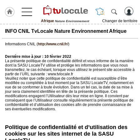
Afrique
Changer de territoire
Nature Environnement
J'adhère
INFO CNIL TvLocale Nature Environnement Afrique
à
Hulcoq
Informations CNIL (
http://www.cnil.fr/
)
ACCUEIL
Afrique
Dernière mise à jour : 10 février 2022
La présente politique de confidentialité définit et vous informe de la manière
dont la SASU LocaleTV utilise et protège les informations que vous nous
transmettez, le cas échéant, lorsque vous utilisez le présent site accessible à
TvLocale
partir de l’URL suivante : www.tvlocale.fr
France
Veuillez noter que cette politique de confidentialité est susceptible d’être
modifiée ou complétée à tout moment par la SASU LocaleTV, notamment en
vue de se conformer à toute évolution. Dans un tel cas, la date de sa mise à
Accueil
jour sera clairement identifiée en tête de la présente politique. Ces
modifications engagent l’Utilisateur dès leur mise en ligne. Il convient par
RUBRIQUES
conséquent que l’Utilisateur consulte régulièrement la présente politique de
confidentialité et d’utilisation des cookies afin de prendre connaissance de
ses éventuelles modifications.
Agenda
Politique de confidentialité et d’utilisation des
Gazette
cookies sur les sites internet de la SASU
Vidéos