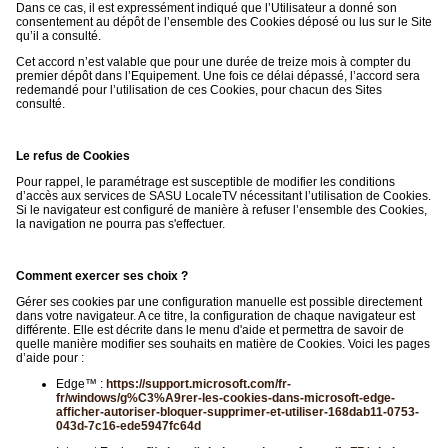
Dans ce cas, il est expressément indiqué que l’Utilisateur a donné son
consentement au dépôt de l’ensemble des Cookies déposé ou lus sur le Site
qu’il a consulté.
Cet accord n’est valable que pour une durée de treize mois à compter du
premier dépôt dans l’Equipement. Une fois ce délai dépassé, l’accord sera
redemandé pour l’utilisation de ces Cookies, pour chacun des Sites
consulté.
Le refus de Cookies
Pour rappel, le paramétrage est susceptible de modifier les conditions
d’accès aux services de SASU LocaleTV nécessitant l’utilisation de Cookies.
Si le navigateur est configuré de manière à refuser l’ensemble des Cookies,
la navigation ne pourra pas s'effectuer.
Comment exercer ses choix ?
Gérer ses cookies par une configuration manuelle est possible directement
dans votre navigateur. A ce titre, la configuration de chaque navigateur est
différente. Elle est décrite dans le menu d'aide et permettra de savoir de
quelle manière modifier ses souhaits en matière de Cookies. Voici les pages
d’aide pour :
Edge™ :
https://support.microsoft.com/fr-
fr/windows/g%C3%A9rer-les-cookies-dans-microsoft-edge-
afficher-autoriser-bloquer-supprimer-et-utiliser-168dab11-0753-
043d-7c16-ede5947fc64d