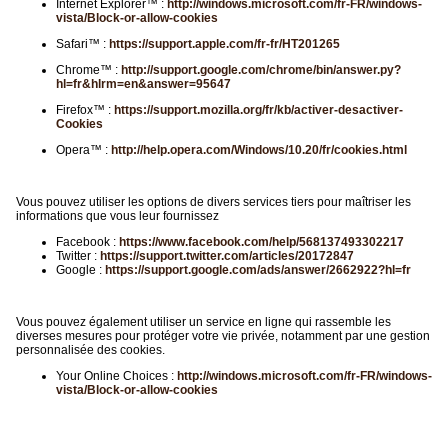
Internet Explorer™ :
http://windows.microsoft.com/fr-FR/windows-
vista/Block-or-allow-cookies
Safari™ :
https://support.apple.com/fr-fr/HT201265
Chrome™ :
http://support.google.com/chrome/bin/answer.py?
hl=fr&hlrm=en&answer=95647
Firefox™ :
https://support.mozilla.org/fr/kb/activer-desactiver-
Cookies
Opera™ :
http://help.opera.com/Windows/10.20/fr/cookies.html
Vous pouvez utiliser les options de divers services tiers pour maîtriser les
informations que vous leur fournissez
Facebook :
https://www.facebook.com/help/568137493302217
Twitter :
https://support.twitter.com/articles/20172847
Google :
https://support.google.com/ads/answer/2662922?hl=fr
Vous pouvez également utiliser un service en ligne qui rassemble les
diverses mesures pour protéger votre vie privée, notamment par une gestion
personnalisée des cookies.
Your Online Choices :
http://windows.microsoft.com/fr-FR/windows-
vista/Block-or-allow-cookies