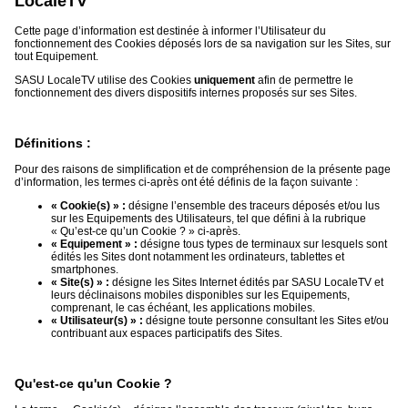
LocaleTV
Cette page d’information est destinée à informer l’Utilisateur du
Médias
fonctionnement des Cookies déposés lors de sa navigation sur les Sites, sur
du
tout Equipement.
groupe
SASU LocaleTV utilise des Cookies
uniquement
afin de permettre le
fonctionnement des divers dispositifs internes proposés sur ses Sites.
Blogs
Prémium
Définitions :
Inscription
annuaire
pro
Pour des raisons de simplification et de compréhension de la présente page
d’information, les termes ci-après ont été définis de la façon suivante :
Accès
« Cookie(s) » :
désigne l’ensemble des traceurs déposés et/ou lus
éditeur
sur les Equipements des Utilisateurs, tel que défini à la rubrique
« Qu’est-ce qu’un Cookie ? » ci-après.
« Equipement » :
désigne tous types de terminaux sur lesquels sont
édités les Sites dont notamment les ordinateurs, tablettes et
smartphones.
« Site(s) » :
désigne les Sites Internet édités par SASU LocaleTV et
leurs déclinaisons mobiles disponibles sur les Equipements,
comprenant, le cas échéant, les applications mobiles.
« Utilisateur(s) » :
désigne toute personne consultant les Sites et/ou
contribuant aux espaces participatifs des Sites.
Qu'est-ce qu'un Cookie ?