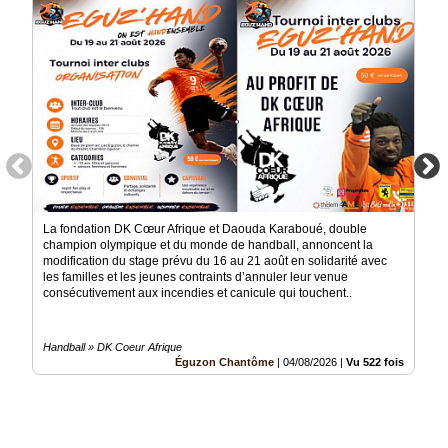
Médias
du
groupe
Blogs
Prémium
Inscription
annuaire
pro
Accès
La fondation DK Cœur Afrique et Daouda Karaboué, double
éditeur
champion olympique et du monde de handball, annoncent la
modification du stage prévu du 16 au 21 août en solidarité avec
les familles et les jeunes contraints d’annuler leur venue
consécutivement aux incendies et canicule qui touchent..
Handball » DK Coeur Afrique
Éguzon Chantôme
|
04/08/2026
|
Vu 522 fois