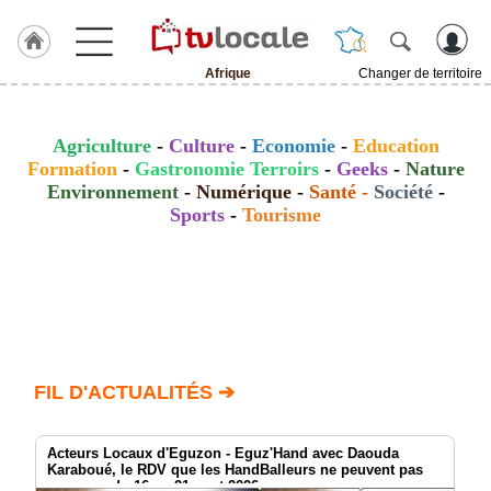
Afrique
Changer de territoire
J'adhère
à
Hulcoq
Agriculture
-
Culture
-
Economie
-
Education
Formation
-
Gastronomie Terroirs
-
Geeks
-
Nature
ACCUEIL
Environnement
-
Numérique
-
Santé
-
Société
-
Afrique
Sports
-
Tourisme
TvLocale
France
Accueil
RUBRIQUES
FIL D'ACTUALITÉS ➔
Agenda
Gazette
Acteurs Locaux d'Eguzon - Eguz'Hand avec Daouda
Karaboué, le RDV que les HandBalleurs ne peuvent pas
manquer du 16 au 21 aout 2026
Vidéos