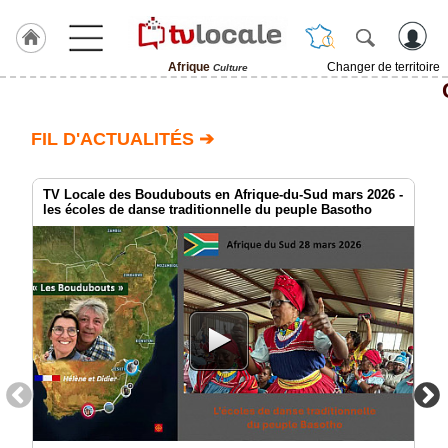
Afrique
Changer de territoire
Culture
J'adhère
à
Hulcoq
FIL D'ACTUALITÉS ➔
ACCUEIL
Afrique
TV Locale des Boudubouts en Afrique-du-Sud mars 2026 -
les écoles de danse traditionnelle du peuple Basotho
TvLocale
France
Accueil
RUBRIQUES
Agenda
Gazette
Vidéos