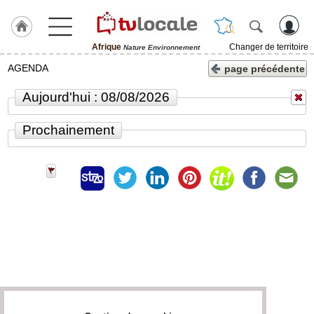
Afrique
Changer de territoire
Nature Environnement
J'adhère
AGENDA
page précédente
à
Hulcoq
Aujourd'hui : 08/08/2026
ACCUEIL
Afrique
Prochainement
TvLocale
France
Accueil
RUBRIQUES
Agenda
Gazette
Vidéos