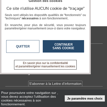
Gestion des cookies
Ce site n'utilise AUCUN cookie de "traçage"
Médias
du
Seuls sont utilisés les dispositifs qualifiés de "fonctionnels" ou
groupe
"techniques"
nécessaires
à son fonctionnement..
En revanche, pour plus de sécurité, vous pouvez toujours
Blogs
paramétrer/gérer manuellement ceux-ci dans votre navigateur.
Prémium
tvlocale.fr
Inscription
annuaire
pro
CONTINUER
QUITTER
SANS COOKIE
Contactez-nous
Accès
éditeur
En savoir +
A propos de tvlocale.fr
En savoir plus sur la confidentialité
et paramétrer/gérer manuellement les cookies
Devenir délégué
S'abonner à la Lettre d'information
Pour poursuivre votre navigation sur
,
Infos
CNIL/RGPD
vous devez acceptez l’utilisation des
Je paramètre mes choix
Conditions Générales d'Utilisation
cookies nécessaires à son
fonctionnement.