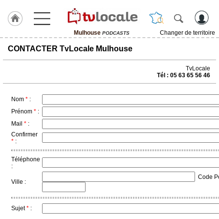
Mulhouse
Changer de territoire
PODCASTS
J'adhère
CONTACTER TvLocale Mulhouse
à
Hulcoq
TvLocale
Tél : 05 63 65 56 46
ACCUEIL
Mulhouse
Nom
*
:
TvLocale
Prénom
*
:
France
Mail
*
:
Confirmer
Accueil
*
:
RUBRIQUES
Téléphone
:
Code Pos
Agenda
Ville :
Gazette
Sujet
*
:
Vidéos