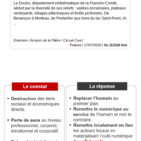
Le Doubs, département emblématique de la Franche-Comté,
séduit par la diversité de ses reliefs : vallées encaissées, plateaux
Médias
verdoyants, villages pittoresques et forêts profondes. De
du
Besançon à Morteau, de Pontarlier aux rives du lac Saint-Point, ch
groupe
...
Blogs
Prémium
Emission / Acteurs de la Filière / Circuit-Court
France
|
17/07/2026
|
Vu 113118 fois
Inscription
annuaire
pro
Accès
éditeur