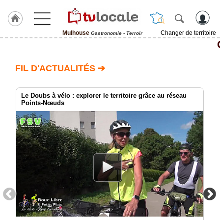
Mulhouse
Changer de territoire
Gastronomie - Terroir
J'adhère
à
Hulcoq
FIL D'ACTUALITÉS ➔
ACCUEIL
Mulhouse
Le Doubs à vélo : explorer le territoire grâce au réseau
Points-Nœuds
TvLocale
France
Accueil
RUBRIQUES
Agenda
Gazette
Vidéos