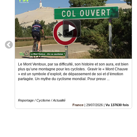
Vidéos
Médias
du
groupe
Blogs
Prémium
Inscription
annuaire
Le Mont Ventoux, par sa difficulté, son histoire et son aura, est bien
pro
plus qu’une montagne pour les cyclistes. Gravir le « Mont Chauve
» est un symbole d’exploit, de dépassement de soi et d’émotion
Accès
partagée. Un mythe du cyclisme mondial. Pour preuv ...
éditeur
Reportage / Cyclisme / Actualité
France
|
29/07/2026
|
Vu 137630 fois