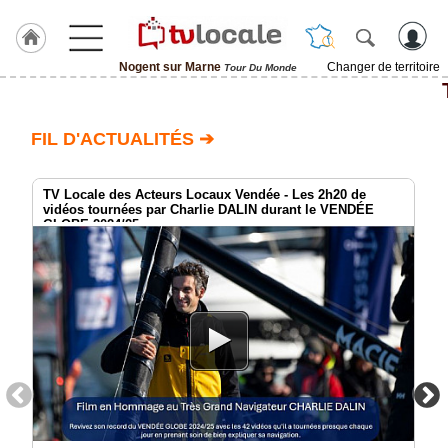
Nogent sur Marne
Changer de territoire
Tour Du Monde
J'adhère
à
Hulcoq
FIL D'ACTUALITÉS ➔
ACCUEIL
Nogent
sur
TV Locale des Acteurs Locaux Vendée - Les 2h20 de
Marne
vidéos tournées par Charlie DALIN durant le VENDÉE
GLOBE 2024/25
TvLocale
France
Accueil
RUBRIQUES
Agenda
Gazette