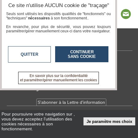
Ce site n'utilise AUCUN cookie de "traçage"
Seuls sont utilisés les dispositifs qualifiés de "fonctionnels" ou
"techniques"
nécessaires
à son fonctionnement..
En revanche, pour plus de sécurité, vous pouvez toujours
paramétrer/gérer manuellement ceux-ci dans votre navigateur.
tvlocale.fr
CONTINUER
QUITTER
SANS COOKIE
Contactez-nous
En savoir +
A propos de tvlocale.fr
En savoir plus sur la confidentialité
et paramétrer/gérer manuellement les cookies
Devenir délégué
S'abonner à la Lettre d'information
Pour poursuivre votre navigation sur
,
Infos
CNIL/RGPD
vous devez acceptez l’utilisation des
Je paramètre mes choix
Conditions Générales d'Utilisation
cookies nécessaires à son
fonctionnement.
« accès éditeur »