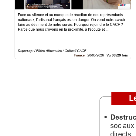
Gazette
​Face au silence et au manque de réaction de nos représentants
Vidéos
nationaux, l'artisanat français est en danger. On vend notre savoir-
faire au détriment de notre survie. ​Pourquoi rejoindre le CACF ?
Médias
Parce que nous croyons en la proximité, à l'écoute et ...
du
groupe
Blogs
Reportage / Filière Alimentaire / Collectif CACF
Prémium
France
|
20/05/2026
|
Vu 36529 fois
Inscription
annuaire
pro
Accès
éditeur