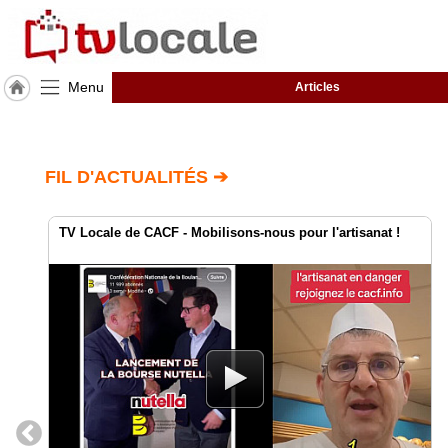
Menu
Articles
J'adhère
à
Hulcoq
FIL D'ACTUALITÉS ➔
ACCUEIL
Nogent
sur
Marne
TV Locale de CACF - Mobilisons-nous pour l'artisanat !
TvLocale
France
Accueil
RUBRIQUES
Agenda