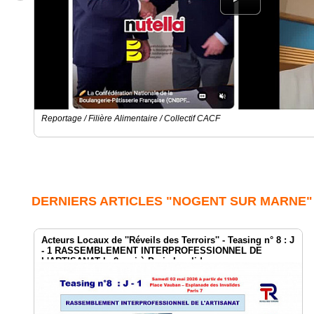
Reportage / Filière Alimentaire / Collectif CACF
DERNIERS ARTICLES "NOGENT SUR MARNE"
Acteurs Locaux de ''Réveils des Terroirs'' - Teasing n° 8 : J
- 1 RASSEMBLEMENT INTERPROFESSIONNEL DE
L'ARTISANAT le 2 mai à Paris Invalides