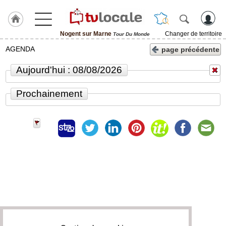
Nogent sur Marne
Changer de territoire
Tour Du Monde
J'adhère
AGENDA
page précédente
à
Hulcoq
Aujourd'hui : 08/08/2026
ACCUEIL
Nogent
Prochainement
sur
Marne
TvLocale
France
Accueil
RUBRIQUES
Agenda
Gazette