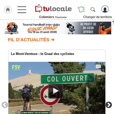
Colomiers
Changer de territoire
Tourisme
J'adhère
à
Hulcoq
FIL D'ACTUALITÉS ➔
ACCUEIL
Colomiers
Le Mont-Ventoux : le Graal des cyclistes
TvLocale
France
Accueil
RUBRIQUES
Agenda
Gazette
Vidéos