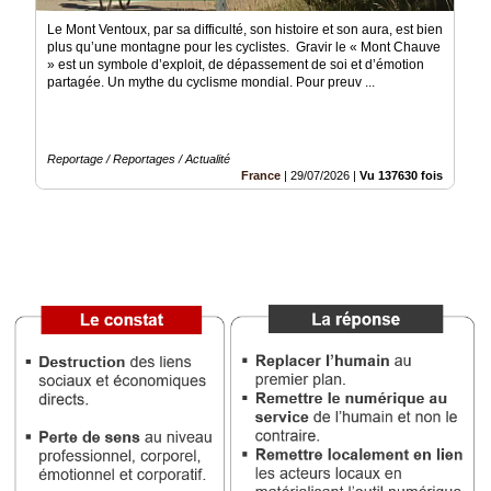
Le Mont Ventoux, par sa difficulté, son histoire et son aura, est bien
Médias
plus qu’une montagne pour les cyclistes. Gravir le « Mont Chauve
du
» est un symbole d’exploit, de dépassement de soi et d’émotion
groupe
partagée. Un mythe du cyclisme mondial. Pour preuv ...
Blogs
Prémium
Reportage / Reportages / Actualité
Inscription
France
|
29/07/2026
|
Vu 137630 fois
annuaire
pro
Accès
éditeur