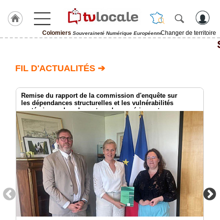
Colomiers
Changer de territoire
Souveraineté Numérique Européenne
J'adhère
à
Hulcoq
FIL D'ACTUALITÉS ➔
ACCUEIL
Colomiers
Remise du rapport de la commission d'enquête sur
les dépendances structurelles et les vulnérabilités
systémiques dans le secteur du numérique et
TvLocale
les risques pour l’indépendance de la France
France
Accueil
RUBRIQUES
Agenda
Gazette
Vidéos