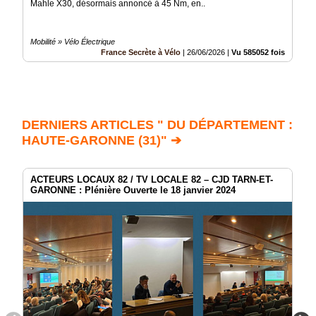
Mahle X30, désormais annoncé à 45 Nm, en..
Mobilité » Vélo Électrique
France Secrète à Vélo
|
26/06/2026
|
Vu 585052 fois
DERNIERS ARTICLES " DU DÉPARTEMENT :
HAUTE-GARONNE (31)" ➔
ACTEURS LOCAUX 82 / TV LOCALE 82 – CJD TARN-ET-
GARONNE : Plénière Ouverte le 18 janvier 2024