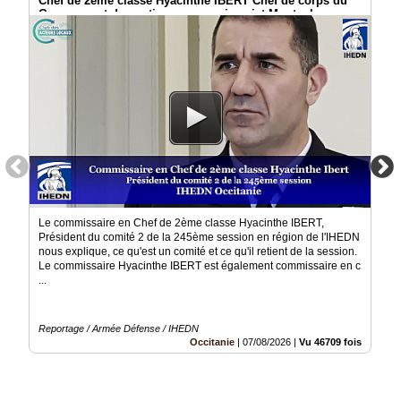
Chef de 2ème classe Hyacinthe IBERT Chef de corps du
Groupement de soutien au commissariat Montauban
Médias
du
groupe
Blogs
Prémium
Inscription
annuaire
pro
Accès
éditeur
Le commissaire en Chef de 2ème classe Hyacinthe IBERT,
Président du comité 2 de la 245ème session en région de l'IHEDN
nous explique, ce qu'est un comité et ce qu'il retient de la session.
Le commissaire Hyacinthe IBERT est également commissaire en c
...
Reportage / Armée Défense / IHEDN
Occitanie
|
07/08/2026
|
Vu 46709 fois