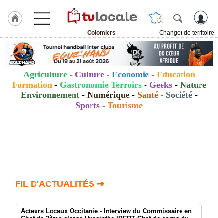
Colomiers
Changer de territoire
J'adhère
à
Hulcoq
Agriculture
-
Culture
-
Economie
-
Education
ACCUEIL
Formation
-
Gastronomie Terroirs
-
Geeks
-
Nature
Colomiers
Environnement
-
Numérique
-
Santé
-
Société
-
Sports
-
Tourisme
TvLocale
France
Accueil
RUBRIQUES
Agenda
FIL D'ACTUALITÉS ➔
Gazette
Acteurs Locaux Occitanie - Interview du Commissaire en
Vidéos