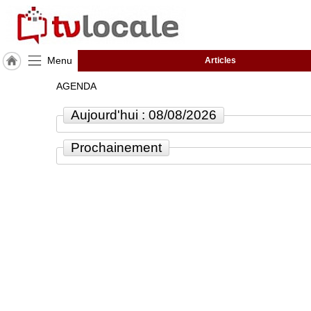
Menu
Articles
J'adhère
AGENDA
à
Hulcoq
Aujourd'hui : 08/08/2026
ACCUEIL
Colomiers
Prochainement
TvLocale
France
Accueil
RUBRIQUES
Agenda
Gazette