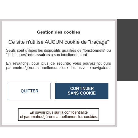
Vidéos
Médias
du
groupe
Gestion des cookies
tvlocale.fr
Blogs
Ce site n'utilise AUCUN cookie de "traçage"
Prémium
Seuls sont utilisés les dispositifs qualifiés de "fonctionnels" ou
"techniques"
nécessaires
à son fonctionnement..
Inscription
annuaire
En revanche, pour plus de sécurité, vous pouvez toujours
pro
paramétrer/gérer manuellement ceux-ci dans votre navigateur.
Accès
éditeur
CONTINUER
QUITTER
SANS COOKIE
En savoir plus sur la confidentialité
et paramétrer/gérer manuellement les cookies