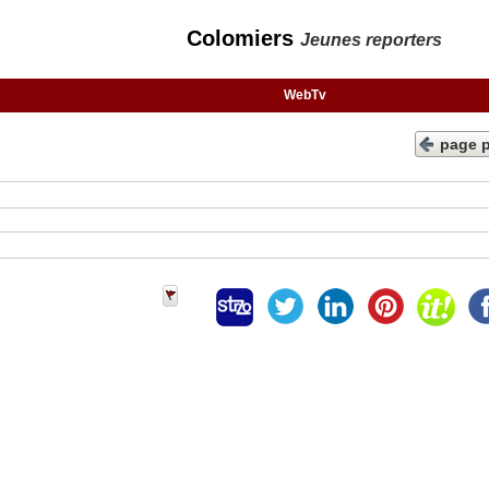
Colomiers
Jeunes reporters
WebTv
page 