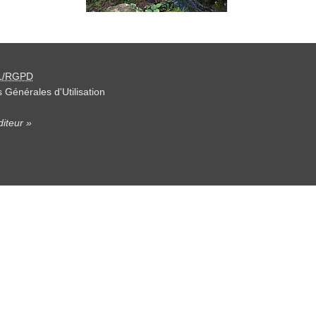
L/RGPD
 Générales d'Utilisation
iteur »