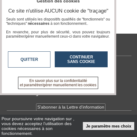
Gestion des cookies
Ce site n'utilise AUCUN cookie de "traçage"
Médias
du
Seuls sont utilisés les dispositifs qualifiés de "fonctionnels" ou
groupe
"techniques"
nécessaires
à son fonctionnement..
En revanche, pour plus de sécurité, vous pouvez toujours
Blogs
paramétrer/gérer manuellement ceux-ci dans votre navigateur.
Prémium
tvlocale.fr
Inscription
annuaire
pro
CONTINUER
QUITTER
SANS COOKIE
Contactez-nous
Accès
éditeur
En savoir +
A propos de tvlocale.fr
En savoir plus sur la confidentialité
et paramétrer/gérer manuellement les cookies
Devenir délégué
S'abonner à la Lettre d'information
Pour poursuivre votre navigation sur
,
Infos
CNIL/RGPD
vous devez acceptez l’utilisation des
Je paramètre mes choix
Conditions Générales d'Utilisation
cookies nécessaires à son
fonctionnement.