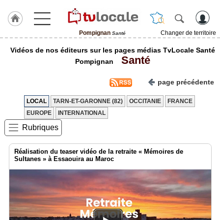
Pompignan
Changer de territoire
Santé
J'adhère
Vidéos de nos éditeurs sur les pages médias TvLocale Santé
à
Santé
Hulcoq
Pompignan
ACCUEIL
page précédente
Pompignan
LOCAL
TARN-ET-GARONNE (82)
OCCITANIE
FRANCE
TvLocale
EUROPE
INTERNATIONAL
France
Rubriques
Accueil
Réalisation du teaser vidéo de la retraite « Mémoires de
RUBRIQUES
Sultanes » à Essaouira au Maroc
Agenda
Gazette
Vidéos