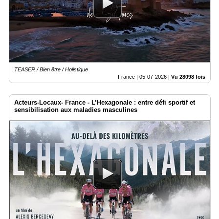
Médias
du
groupe
Blogs
Prémium
TEASER / Bien être / Holistique
Inscription
France |
05-07-2026
|
Vu 28098 fois
annuaire
pro
Acteurs-Locaux- France - L’Hexagonale : entre défi sportif et
Accès
sensibilisation aux maladies masculines
éditeur