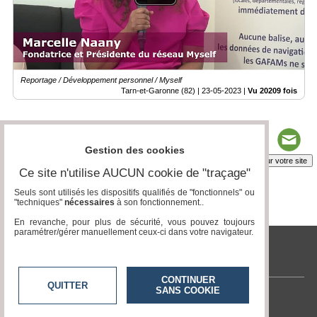
Reportage / Développement personnel / Myself
Tarn-et-Garonne (82) |
23-05-2023
|
Vu 20209 fois
Gestion des cookies
Insérez sur votre site
Ce site n'utilise AUCUN cookie de "traçage"
Seuls sont utilisés les dispositifs qualifiés de "fonctionnels" ou
"techniques"
nécessaires
à son fonctionnement..
Page 1 / 3
1
2
3
En revanche, pour plus de sécurité, vous pouvez toujours
paramétrer/gérer manuellement ceux-ci dans votre navigateur.
tvlocale.fr
CONTINUER
QUITTER
SANS COOKIE
Contactez-nous