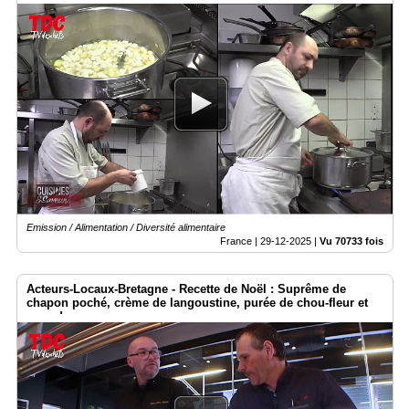
Emission / Alimentation / Diversité alimentaire
France |
29-12-2025
|
Vu 70733 fois
Acteurs-Locaux-Bretagne - Recette de Noël : Suprême de
chapon poché, crème de langoustine, purée de chou-fleur et
grue de cacao.