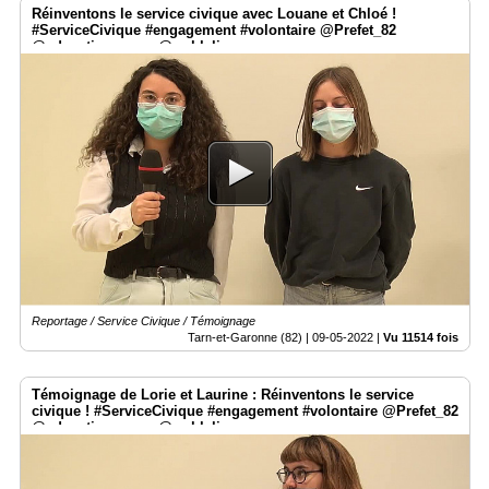
Réinventons le service civique avec Louane et Chloé !
#ServiceCivique #engagement #volontaire @Prefet_82
@education_gouv @weblaligue
Reportage / Service Civique / Témoignage
Tarn-et-Garonne (82) |
09-05-2022
|
Vu 11514 fois
Témoignage de Lorie et Laurine : Réinventons le service
civique ! #ServiceCivique #engagement #volontaire @Prefet_82
@education_gouv @weblaligue