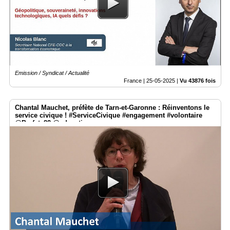
Médias
du
groupe
Blogs
Prémium
Emission / Syndicat / Actualité
Inscription
France |
25-05-2025
|
Vu 43876 fois
annuaire
pro
Chantal Mauchet, préfète de Tarn-et-Garonne : Réinventons le
Accès
service civique ! #ServiceCivique #engagement #volontaire
éditeur
@Prefet_82 @education_gouv