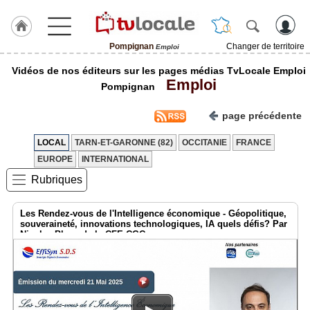
Pompignan
Changer de territoire
Emploi
J'adhère
Vidéos de nos éditeurs sur les pages médias TvLocale Emploi
à
Emploi
Hulcoq
Pompignan
ACCUEIL
page précédente
Pompignan
LOCAL
TARN-ET-GARONNE (82)
OCCITANIE
FRANCE
TvLocale
EUROPE
INTERNATIONAL
France
Rubriques
Accueil
Les Rendez-vous de l'Intelligence économique - Géopolitique,
RUBRIQUES
souveraineté, innovations technologiques, IA quels défis? Par
Nicolas Blanc de la CFE-CGC
Agenda
Gazette
Vidéos