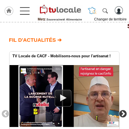
Metz
Changer de territoire
Souveraineté Alimentaire
J'adhère
à
Hulcoq
FIL D'ACTUALITÉS ➔
ACCUEIL
Metz
TV Locale de CACF - Mobilisons-nous pour l'artisanat !
TvLocale
France
Accueil
RUBRIQUES
Agenda
Gazette
Vidéos