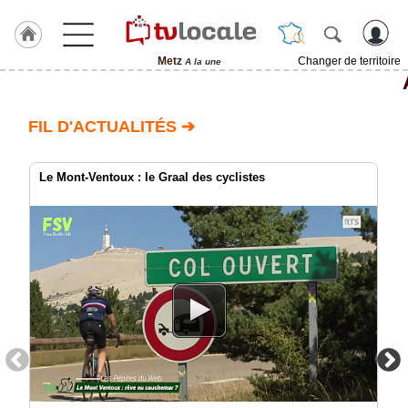
Metz
Changer de territoire
A la une
J'adhère
à
Hulcoq
FIL D'ACTUALITÉS ➔
ACCUEIL
Metz
Le Mont-Ventoux : le Graal des cyclistes
TvLocale
France
Accueil
RUBRIQUES
Agenda
Gazette
Vidéos