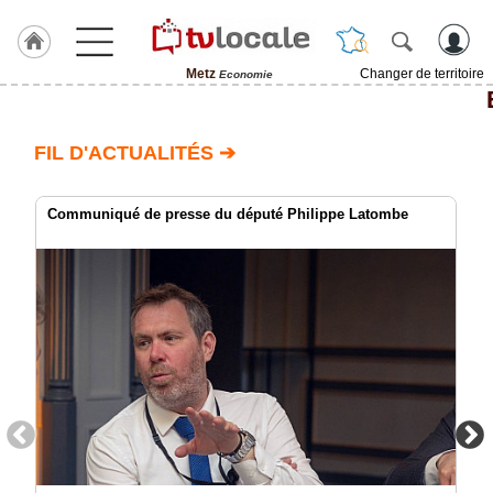
Metz
Changer de territoire
Economie
J'adhère
à
Hulcoq
FIL D'ACTUALITÉS ➔
ACCUEIL
Metz
Communiqué de presse du député Philippe Latombe
TvLocale
France
Accueil
RUBRIQUES
Agenda
Gazette
Vidéos