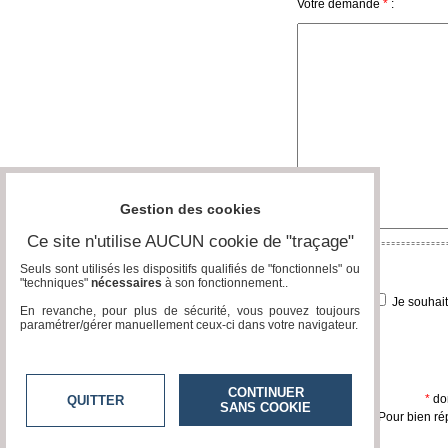
Votre demande
*
:
Vidéos
Médias
du
groupe
Blogs
Prémium
Inscription
annuaire
Gestion des cookies
pro
Ce site n'utilise AUCUN cookie de "traçage"
Accès
éditeur
Seuls sont utilisés les dispositifs qualifiés de "fonctionnels" ou
"techniques"
nécessaires
à son fonctionnement..
Je souhai
En revanche, pour plus de sécurité, vous pouvez toujours
paramétrer/gérer manuellement ceux-ci dans votre navigateur.
CONTINUER
*
don
QUITTER
SANS COOKIE
Pour bien ré