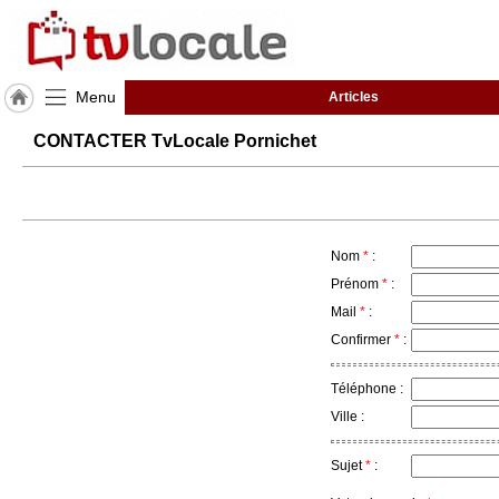
Menu
Articles
J'adhère
CONTACTER TvLocale Pornichet
à
Hulcoq
ACCUEIL
Pornichet
Nom
*
:
TvLocale
Prénom
*
:
France
Mail
*
:
Confirmer
*
:
Accueil
RUBRIQUES
Téléphone :
Ville :
Agenda
Sujet
*
:
Gazette