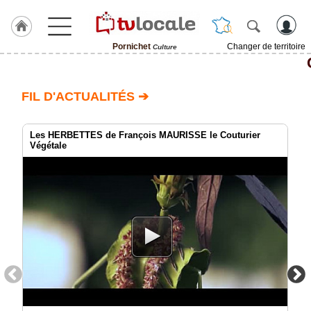
Pornichet
Changer de territoire
Culture
J'adhère
à
Hulcoq
FIL D'ACTUALITÉS ➔
ACCUEIL
Pornichet
Les HERBETTES de François MAURISSE le Couturier
Végétale
TvLocale
France
Accueil
RUBRIQUES
Agenda
Gazette
Vidéos