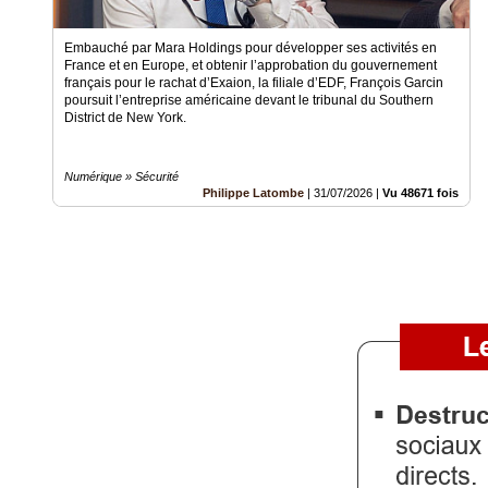
Vidéos
Embauché par Mara Holdings pour développer ses activités en
France et en Europe, et obtenir l’approbation du gouvernement
Médias
français pour le rachat d’Exaion, la filiale d’EDF, François Garcin
du
poursuit l’entreprise américaine devant le tribunal du Southern
groupe
District de New York.
Blogs
Prémium
Numérique » Sécurité
Philippe Latombe
|
31/07/2026
|
Vu 48671 fois
Inscription
annuaire
pro
Accès
éditeur