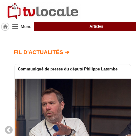
Menu
Articles
J'adhère
à
Hulcoq
FIL D'ACTUALITÉS ➔
ACCUEIL
Pornichet
Communiqué de presse du député Philippe Latombe
TvLocale
France
Accueil
RUBRIQUES
Agenda
Gazette