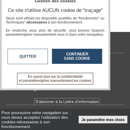
Gestion des cookies
Ce site n'utilise AUCUN cookie de "traçage"
Médias
du
Seuls sont utilisés les dispositifs qualifiés de "fonctionnels" ou
groupe
"techniques"
nécessaires
à son fonctionnement..
En revanche, pour plus de sécurité, vous pouvez toujours
Blogs
paramétrer/gérer manuellement ceux-ci dans votre navigateur.
Prémium
tvlocale.fr
Inscription
annuaire
pro
CONTINUER
QUITTER
SANS COOKIE
Contactez-nous
Accès
éditeur
En savoir +
A propos de tvlocale.fr
En savoir plus sur la confidentialité
et paramétrer/gérer manuellement les cookies
Devenir délégué
S'abonner à la Lettre d'information
Pour poursuivre votre navigation sur
,
Infos
CNIL/RGPD
vous devez acceptez l’utilisation des
Je paramètre mes choix
Conditions Générales d'Utilisation
cookies nécessaires à son
fonctionnement.