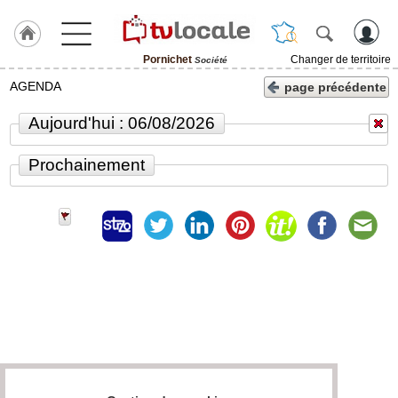
Pornichet
Changer de territoire
Société
J'adhère
AGENDA
page précédente
à
Hulcoq
Aujourd'hui : 06/08/2026
ACCUEIL
Pornichet
Prochainement
TvLocale
France
Accueil
RUBRIQUES
Agenda
Gazette
Vidéos