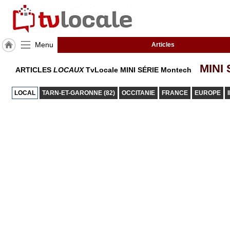
Menu
Articles
J'adhère
MINI 
ARTICLES
LOCAUX
TvLocale MINI SÉRIE Montech
à
Hulcoq
LOCAL
TARN-ET-GARONNE (82)
OCCITANIE
FRANCE
EUROPE
ACCUEIL
Montech
TvLocale
France
Accueil
RUBRIQUES
Agenda
Gazette