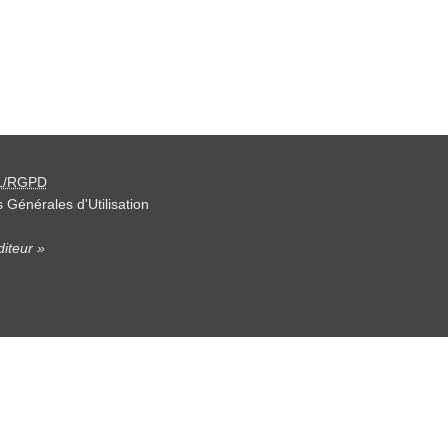
L/RGPD
 Générales d'Utilisation
iteur »