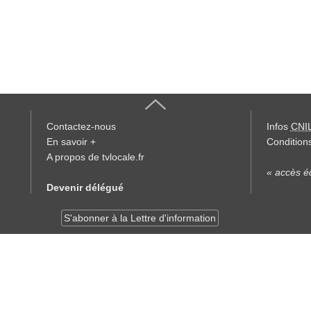
Contactez-nous
Infos
CNI
En savoir +
Conditions
A propos de tvlocale.fr
« accès éd
Devenir délégué
S'abonner à la Lettre d'information