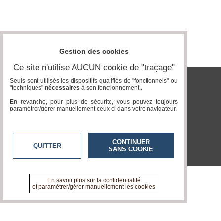
Vidéos
Médias
du
groupe
Gestion des cookies
Blogs
Ce site n'utilise AUCUN cookie de "traçage"
Prémium
Seuls sont utilisés les dispositifs qualifiés de "fonctionnels" ou
"techniques"
nécessaires
à son fonctionnement..
tvlocale.fr
Inscription
annuaire
En revanche, pour plus de sécurité, vous pouvez toujours
pro
paramétrer/gérer manuellement ceux-ci dans votre navigateur.
Accès
éditeur
CONTINUER
QUITTER
SANS COOKIE
En savoir plus sur la confidentialité
et paramétrer/gérer manuellement les cookies