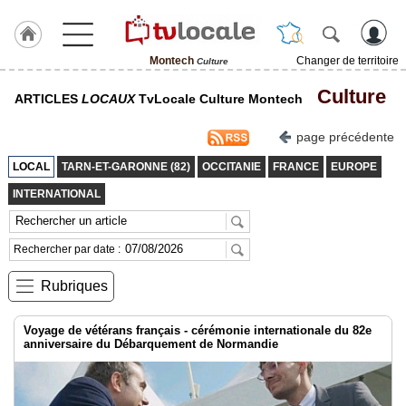
Montech
Changer de territoire
Culture
J'adhère
Culture
ARTICLES
LOCAUX
TvLocale Culture Montech
à
Hulcoq
page précédente
ACCUEIL
Montech
LOCAL
TARN-ET-GARONNE (82)
OCCITANIE
FRANCE
EUROPE
INTERNATIONAL
TvLocale
France
Rechercher par date :
Accueil
Rubriques
RUBRIQUES
Voyage de vétérans français - cérémonie internationale du 82e
Agenda
anniversaire du Débarquement de Normandie
Gazette
Vidéos