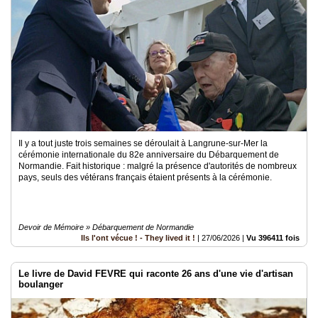
Médias
du
groupe
Blogs
Prémium
Inscription
annuaire
pro
Il y a tout juste trois semaines se déroulait à Langrune-sur-Mer la
cérémonie internationale du 82e anniversaire du Débarquement de
Accès
Normandie. Fait historique : malgré la présence d'autorités de nombreux
éditeur
pays, seuls des vétérans français étaient présents à la cérémonie.
Devoir de Mémoire » Débarquement de Normandie
Ils l'ont vécue ! - They lived it !
|
27/06/2026
|
Vu 396411 fois
Le livre de David FEVRE qui raconte 26 ans d'une vie d'artisan
boulanger