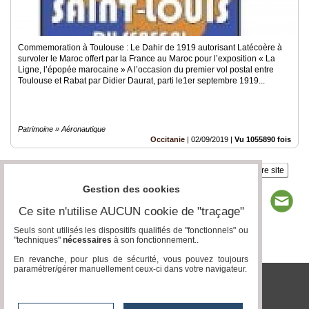
Commemoration à Toulouse : Le Dahir de 1919 autorisant Latécoère à
survoler le Maroc offert par la France au Maroc pour l’exposition « La
Ligne, l’épopée marocaine » A l’occasion du premier vol postal entre
Toulouse et Rabat par Didier Daurat, parti le1er septembre 1919...
Patrimoine » Aéronautique
Occitanie
|
02/09/2019
|
Vu 1055890 fois
Insérez sur votre site
Gestion des cookies
Ce site n'utilise AUCUN cookie de "traçage"
Seuls sont utilisés les dispositifs qualifiés de "fonctionnels" ou
"techniques"
nécessaires
à son fonctionnement..
Page 1 / 1
1
En revanche, pour plus de sécurité, vous pouvez toujours
paramétrer/gérer manuellement ceux-ci dans votre navigateur.
tvlocale.fr