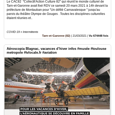
Le CAC82 "Collectif Action Culture 82" qui réunit le monde culturel de
Tarn-et-Garonne avait fixé RDV ce samedi 20 mars 2021 à 14h devant la
préfecture de Montauban pour "Un défilé Carnavalesque " jusqu'au
parvis du théâtre Olympe de Gouges . Toutes les disciplines culturelles
étaient réunies et..
COVID-19 » Intermittents
Tarn-et-Garonne (82)
|
21/03/2021
|
Vu 674448 fois
Aéroscopia Blagnac, vacances d’hiver infos #musée #toulouse
metropole #tvlocale.fr #aviation