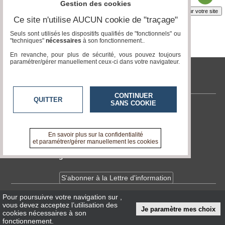
Gestion des cookies
Insérez sur votre site
Ce site n'utilise AUCUN cookie de "traçage"
Seuls sont utilisés les dispositifs qualifiés de "fonctionnels" ou
"techniques"
nécessaires
à son fonctionnement..
Page 1 / 1
1
En revanche, pour plus de sécurité, vous pouvez toujours
paramétrer/gérer manuellement ceux-ci dans votre navigateur.
tvlocale.fr
CONTINUER
QUITTER
SANS COOKIE
Contactez-nous
En savoir +
A propos de tvlocale.fr
En savoir plus sur la confidentialité
et paramétrer/gérer manuellement les cookies
Devenir délégué
S'abonner à la Lettre d'information
Pour poursuivre votre navigation sur
,
Infos
CNIL/RGPD
vous devez acceptez l’utilisation des
Je paramètre mes choix
Conditions Générales d'Utilisation
cookies nécessaires à son
fonctionnement.