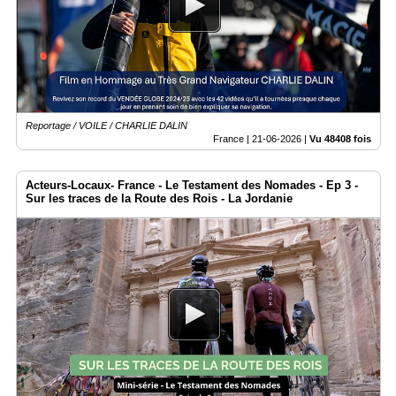
Médias
du
groupe
Blogs
Prémium
Reportage / VOILE / CHARLIE DALIN
Inscription
France |
21-06-2026
|
Vu 48408 fois
annuaire
pro
Acteurs-Locaux- France - Le Testament des Nomades - Ep 3 -
Accès
Sur les traces de la Route des Rois - La Jordanie
éditeur