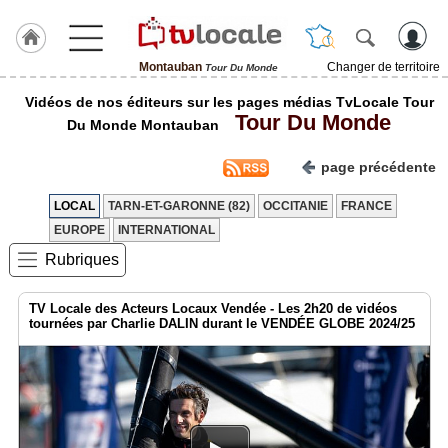
Montauban
Changer de territoire
Tour Du Monde
J'adhère
Vidéos de nos éditeurs sur les pages médias TvLocale Tour
à
Tour Du Monde
Hulcoq
Du Monde Montauban
ACCUEIL
page précédente
Montauban
LOCAL
TARN-ET-GARONNE (82)
OCCITANIE
FRANCE
TvLocale
EUROPE
INTERNATIONAL
France
Rubriques
Accueil
TV Locale des Acteurs Locaux Vendée - Les 2h20 de vidéos
RUBRIQUES
tournées par Charlie DALIN durant le VENDÉE GLOBE 2024/25
Agenda
Gazette
Vidéos