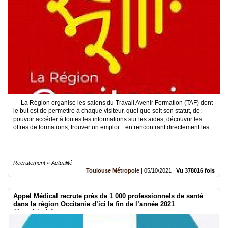
Médias
du
groupe
Blogs
Prémium
Inscription
annuaire
pro
La Région organise les salons du Travail Avenir Formation (TAF) dont
le but est de permettre à chaque visiteur, quel que soit son statut, de:
Accès
pouvoir accéder à toutes les informations sur les aides, découvrir les
éditeur
offres de formations, trouver un emploi en rencontrant directement les..
Recrutement » Actualité
Toulouse Métropole
|
05/10/2021
|
Vu 378016 fois
Appel Médical recrute près de 1 000 professionnels de santé
dans la région Occitanie d’ici la fin de l’année 2021
@randstad_france