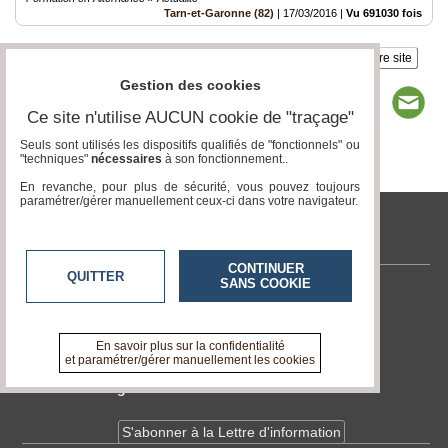
Tarn-et-Garonne (82)
|
17/03/2016
|
Vu 691030 fois
Insérez sur votre site
Gestion des cookies
Ce site n'utilise AUCUN cookie de "traçage"
Seuls sont utilisés les dispositifs qualifiés de "fonctionnels" ou
"techniques"
nécessaires
à son fonctionnement..
Page 1 / 1
1
En revanche, pour plus de sécurité, vous pouvez toujours
paramétrer/gérer manuellement ceux-ci dans votre navigateur.
tvlocale.fr
CONTINUER
QUITTER
SANS COOKIE
Contactez-nous
En savoir +
A propos de tvlocale.fr
En savoir plus sur la confidentialité
et paramétrer/gérer manuellement les cookies
Devenir délégué
S'abonner à la Lettre d'information