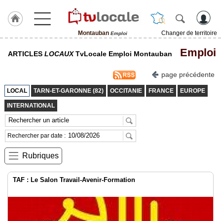
Montauban
Changer de territoire
Emploi
J'adhère
Emploi
ARTICLES
LOCAUX
TvLocale Emploi Montauban
à
Hulcoq
page précédente
ACCUEIL
Montauban
LOCAL
TARN-ET-GARONNE (82)
OCCITANIE
FRANCE
EUROPE
INTERNATIONAL
TvLocale
France
Rechercher par date :
Accueil
Rubriques
RUBRIQUES
TAF : Le Salon Travail-Avenir-Formation
Agenda
Gazette
Vidéos