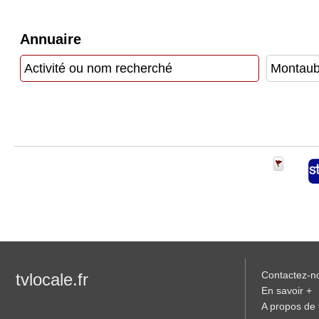
Vidéos
Annuaire
Médias
du
groupe
Blogs
Prémium
Inscription
annuaire
pro
Accès
éditeur
Contactez-n
tvlocale.fr
En savoir +
A propos de t