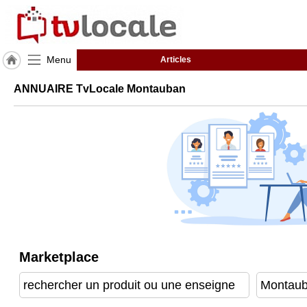
Menu
Articles
J'adhère
ANNUAIRE TvLocale Montauban
à
Hulcoq
ACCUEIL
Montauban
TvLocale
France
Accueil
RUBRIQUES
Marketplace
Agenda
Gazette