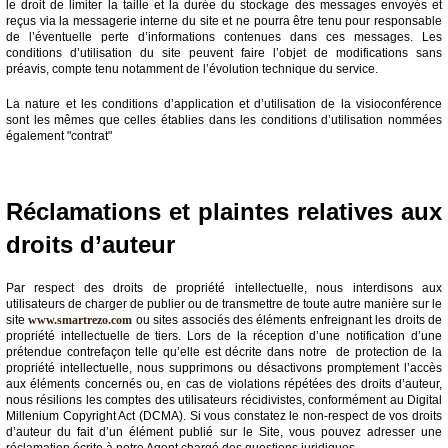
le droit de limiter la taille et la durée du stockage des messages envoyés et
reçus via la messagerie interne du site et ne pourra être tenu pour responsable
de l’éventuelle perte d’informations contenues dans ces messages. Les
conditions d’utilisation du site peuvent faire l’objet de modifications sans
préavis, compte tenu notamment de l’évolution technique du service.
La nature et les conditions d’application et d’utilisation de la visioconférence
sont les mêmes que celles établies dans les conditions d’utilisation nommées
également "contrat"
Réclamations et plaintes relatives aux
droits d’auteur
Par respect des droits de propriété intellectuelle, nous interdisons aux
utilisateurs de charger de publier ou de transmettre de toute autre manière sur le
site
www.smartrezo.com
ou sites associés des éléments enfreignant les droits de
propriété intellectuelle de tiers. Lors de la réception d’une notification d’une
prétendue contrefaçon telle qu’elle est décrite dans notre de protection de la
propriété intellectuelle, nous supprimons ou désactivons promptement l’accès
aux éléments concernés ou, en cas de violations répétées des droits d’auteur,
nous résilions les comptes des utilisateurs récidivistes, conformément au Digital
Millenium Copyright Act (DCMA). Si vous constatez le non-respect de vos droits
d’auteur du fait d’un élément publié sur le Site, vous pouvez adresser une
réclamation écrite à notre Agent chargé des questions juridiques.