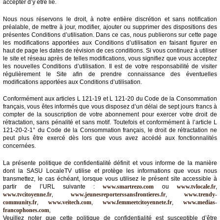
accepter d’y être lié.
Médias
Nous nous réservons le droit, à notre entière discrétion et sans notification
du
préalable, de mettre à jour, modifier, ajouter ou supprimer des dispositions des
groupe
présentes Conditions d’utilisation. Dans ce cas, nous publierons sur cette page
les modifications apportées aux Conditions d’utilisation en faisant figurer en
haut de page les dates de révision de ces conditions. Si vous continuez à utiliser
Blogs
le site et réseau après de telles modifications, vous signifiez que vous acceptez
Prémium
les nouvelles Conditions d’utilisation. Il est de votre responsabilité de visiter
régulièrement le Site afin de prendre connaissance des éventuelles
Inscription
modifications apportées aux Conditions d’utilisation.
annuaire
pro
Conformément aux articles L 121-19 et L 121-20 du Code de la Consommation
français, vous êtes informés que vous disposez d’un délai de sept jours francs à
Accès
compter de la souscription de votre abonnement pour exercer votre droit de
éditeur
rétractation, sans pénalité et sans motif. Toutefois et conformément à l’article L
121-20-2-1° du Code de la Consommation français, le droit de rétractation ne
peut plus être exercé dès lors que vous avez accédé aux fonctionnalités
concernées.
La présente politique de confidentialité définit et vous informe de la manière
dont la SASU LocaleTV utilise et protège les informations que vous nous
transmettez, le cas échéant, lorsque vous utilisez le présent site accessible à
partir de l’URL suivante :
www.smartrezo.com
ou
www.tvlocale.fr
,
www.tvcitoyenne.fr
,
www.jeunesreporterssansfrontieres.fr
,
www.trendy-
community.fr
,
www.veitech.com
,
www.femmeetcitoyennete.fr
,
www.medias-
francophones.com
,
Veuillez noter que cette politique de confidentialité est susceptible d’être