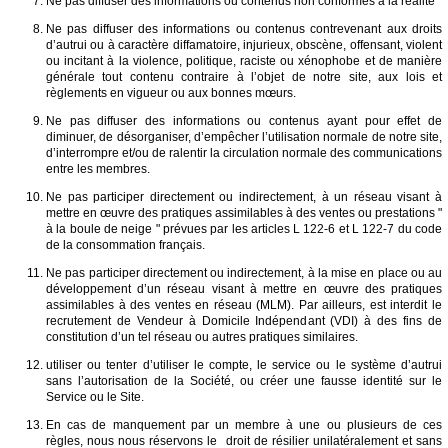
Ne pas diffuser des informations ou contenus non conformes à la réalité
Ne pas diffuser des informations ou contenus contrevenant aux droits
d’autrui ou à caractère diffamatoire, injurieux, obscène, offensant, violent
ou incitant à la violence, politique, raciste ou xénophobe et de manière
générale tout contenu contraire à l’objet de notre site, aux lois et
règlements en vigueur ou aux bonnes mœurs.
Ne pas diffuser des informations ou contenus ayant pour effet de
diminuer, de désorganiser, d’empêcher l’utilisation normale de notre site,
d’interrompre et/ou de ralentir la circulation normale des communications
entre les membres.
Ne pas participer directement ou indirectement, à un réseau visant à
mettre en œuvre des pratiques assimilables à des ventes ou prestations "
à la boule de neige " prévues par les articles L 122-6 et L 122-7 du code
de la consommation français.
Ne pas participer directement ou indirectement, à la mise en place ou au
développement d’un réseau visant à mettre en œuvre des pratiques
assimilables à des ventes en réseau (MLM). Par ailleurs, est interdit le
recrutement de Vendeur à Domicile Indépendant (VDI) à des fins de
constitution d’un tel réseau ou autres pratiques similaires.
utiliser ou tenter d’utiliser le compte, le service ou le système d’autrui
sans l’autorisation de la Société, ou créer une fausse identité sur le
Service ou le Site.
En cas de manquement par un membre à une ou plusieurs de ces
règles, nous nous réservons le droit de résilier unilatéralement et sans