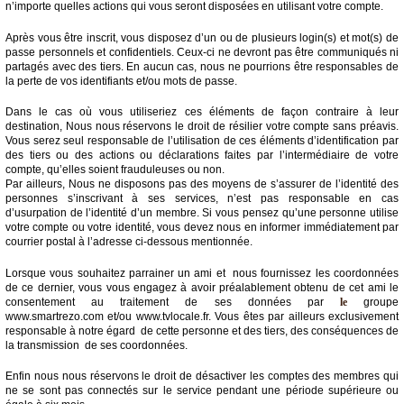
n’importe quelles actions qui vous seront disposées en utilisant votre compte.
Après vous être inscrit, vous disposez d’un ou de plusieurs login(s) et mot(s) de
passe personnels et confidentiels. Ceux-ci ne devront pas être communiqués ni
partagés avec des tiers. En aucun cas, nous ne pourrions être responsables de
la perte de vos identifiants et/ou mots de passe.
Dans le cas où vous utiliseriez ces éléments de façon contraire à leur
destination, Nous nous réservons le droit de résilier votre compte sans préavis.
Vous serez seul responsable de l’utilisation de ces éléments d’identification par
des tiers ou des actions ou déclarations faites par l’intermédiaire de votre
compte, qu’elles soient frauduleuses ou non.
Par ailleurs, Nous ne disposons pas des moyens de s’assurer de l’identité des
personnes s’inscrivant à ses services, n’est pas responsable en cas
d’usurpation de l’identité d’un membre. Si vous pensez qu’une personne utilise
votre compte ou votre identité, vous devez nous en informer immédiatement par
courrier postal à l’adresse ci-dessous mentionnée.
Lorsque vous souhaitez parrainer un ami et nous fournissez les coordonnées
de ce dernier, vous vous engagez à avoir préalablement obtenu de cet ami le
consentement au traitement de ses données par
le
groupe
www.smartrezo.com et/ou www.tvlocale.fr. Vous êtes par ailleurs exclusivement
responsable à notre égard de cette personne et des tiers, des conséquences de
la transmission de ses coordonnées.
Enfin nous nous réservons le droit de désactiver les comptes des membres qui
ne se sont pas connectés sur le service pendant une période supérieure ou