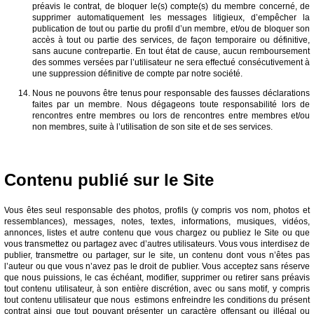
préavis le contrat, de bloquer le(s) compte(s) du membre concerné, de
supprimer automatiquement les messages litigieux, d’empêcher la
publication de tout ou partie du profil d’un membre, et/ou de bloquer son
accès à tout ou partie des services, de façon temporaire ou définitive,
sans aucune contrepartie. En tout état de cause, aucun remboursement
des sommes versées par l’utilisateur ne sera effectué consécutivement à
une suppression définitive de compte par notre société.
Nous ne pouvons être tenus pour responsable des fausses déclarations
faites par un membre. Nous dégageons toute responsabilité lors de
rencontres entre membres ou lors de rencontres entre membres et/ou
non membres, suite à l’utilisation de son site et de ses services.
Contenu publié sur le Site
Vous êtes seul responsable des photos, profils (y compris vos nom, photos et
ressemblances), messages, notes, textes, informations, musiques, vidéos,
annonces, listes et autre contenu que vous chargez ou publiez le Site ou que
vous transmettez ou partagez avec d’autres utilisateurs. Vous vous interdisez de
publier, transmettre ou partager, sur le site, un contenu dont vous n’êtes pas
l’auteur ou que vous n’avez pas le droit de publier. Vous acceptez sans réserve
que nous puissions, le cas échéant, modifier, supprimer ou retirer sans préavis
tout contenu utilisateur, à son entière discrétion, avec ou sans motif, y compris
tout contenu utilisateur que nous estimons enfreindre les conditions du présent
contrat ainsi que tout pouvant présenter un caractère offensant ou illégal ou