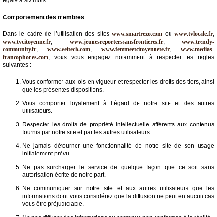
égale à six mois.
Comportement des membres
Dans le cadre de l’utilisation des sites
www.smartrezo.com
ou
www.tvlocale.fr
,
www.tvcitoyenne.fr
,
www.jeunesreporterssansfrontieres.fr
,
www.trendy-
community.fr
,
www.veitech.com
,
www.femmeetcitoyennete.fr
,
www.medias-
francophones.com
, vous vous engagez notamment à respecter les règles
suivantes :
Vous conformer aux lois en vigueur et respecter les droits des tiers, ainsi
que les présentes dispositions.
Vous comporter loyalement à l’égard de notre site et des autres
utilisateurs.
Respecter les droits de propriété intellectuelle afférents aux contenus
fournis par notre site et par les autres utilisateurs.
Ne jamais détourner une fonctionnalité de notre site de son usage
initialement prévu.
Ne pas surcharger le service de quelque façon que ce soit sans
autorisation écrite de notre part.
Ne communiquer sur notre site et aux autres utilisateurs que les
informations dont vous considérez que la diffusion ne peut en aucun cas
vous être préjudiciable.