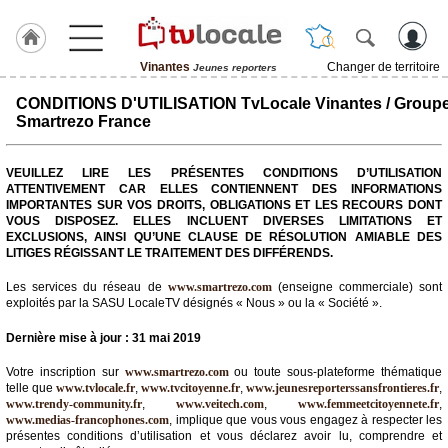
Vinantes
Changer de territoire
Jeunes reporters
J'adhère
CONDITIONS D'UTILISATION TvLocale Vinantes / Group
à
Smartrezo France
Hulcoq
ACCUEIL
VEUILLEZ LIRE LES PRÉSENTES CONDITIONS D’UTILISATION
Vinantes
ATTENTIVEMENT CAR ELLES CONTIENNENT DES INFORMATIONS
IMPORTANTES SUR VOS DROITS, OBLIGATIONS ET LES RECOURS DONT
VOUS DISPOSEZ. ELLES INCLUENT DIVERSES LIMITATIONS ET
TvLocale
EXCLUSIONS, AINSI QU’UNE CLAUSE DE RÉSOLUTION AMIABLE DES
France
LITIGES RÉGISSANT LE TRAITEMENT DES DIFFÉRENDS.
Accueil
Les services du réseau de
www.smartrezo.com
(enseigne commerciale) sont
exploités par la SASU LocaleTV désignés « Nous » ou la « Société ».
RUBRIQUES
Dernière mise à jour : 31 mai 2019
Agenda
Votre inscription sur
www.smartrezo.com
ou toute sous-plateforme thématique
telle que
www.tvlocale.fr
,
www.tvcitoyenne.fr
,
www.jeunesreporterssansfrontieres.fr
,
www.trendy-community.fr
,
www.veitech.com
,
www.femmeetcitoyennete.fr
,
Gazette
www.medias-francophones.com
, implique que vous vous engagez à respecter les
présentes conditions d’utilisation et vous déclarez avoir lu, comprendre et
Vidéos