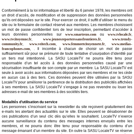
Conformément à la loi informatique et liberté du 6 janvier 1978, les membres ont
un droit d’accès, de modification et de suppression des données personnelles
qu’ils ont déposées sur le site. Pour exercer ce droit, il suffit d’utiliser le menu du
site ou le formulaire de contact réservé aux membres. Les membres choisissent
un mot de passe confidentiel lors de leur inscription, permettant d’accéder à
leurs données personnelles sur
www.smartrezo.com
ou
www.tvlocale.fr
,
www.tvcitoyenne.fr
,
www.jeunesreporterssansfrontieres.fr
,
www.trendy-
community.fr
,
www.veitech.com
,
www.femmeetcitoyennete.fr
,
www.medias-
francophones.com
, . Il incombe à chacun de choisir un mot de passe
suffisamment sûr pour se prémunir de toute tentative d’usurpation d’identité par
un tiers mal intentionné. La SASU LocaleTV ne pourra être tenu pour
responsable d’un tel accès à des données personnelles causé par une
sécurisation insuffisante de son compte par un membre. La SASU LocaleTV est
seule à avoir accès aux informations déposées par ses membres et ne les cède
en aucun cas à des tiers. Ces données peuvent être utilisées par la SASU
LocaleTV pour améliorer la pertinence de la distribution des publicités affichées
à ses membres. La SASU LocaleTV s’engage à ne pas revendre ou louer les
adresses e-mail de ses membres à des sociétés tiers.
Modalités d’utilisation du service
Les personnes s’inscrivant sur la newsletter du site reçoivent gratuitement des
e-mails les alertant des actualités sur le site. Elles peuvent se désabonner de
ces publications d’un seul clic dès qu’elles le souhaitent. LocaleTV n’exerce
aucune surveillance du contenu des messages internes envoyés entre les
membres, et ne pourra donc être tenu pour responsable du contenu d’un
message émanant d’un membre du site. En outre la SASU LocaleTV se réserve