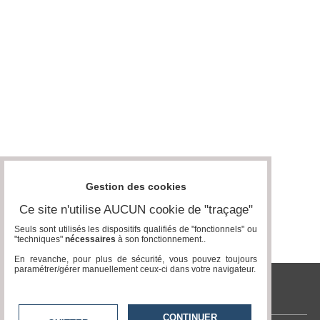
Médias
du
groupe
Blogs
Prémium
Inscription
annuaire
pro
Accès
éditeur
Gestion des cookies
Ce site n'utilise AUCUN cookie de "traçage"
Seuls sont utilisés les dispositifs qualifiés de "fonctionnels" ou
"techniques"
nécessaires
à son fonctionnement..
En revanche, pour plus de sécurité, vous pouvez toujours
paramétrer/gérer manuellement ceux-ci dans votre navigateur.
tvlocale.fr
CONTINUER