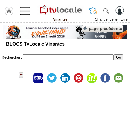
Vinantes
Changer de territoire
J'adhère
page précédente
à
Hulcoq
BLOGS TvLocale Vinantes
ACCUEIL
Vinantes
Rechercher :
TvLocale
France
Accueil
RUBRIQUES
Agenda
Gazette
Vidéos