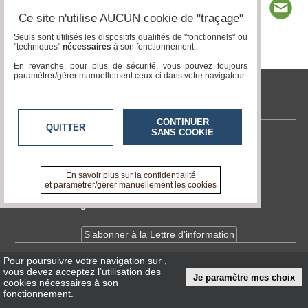
Ce site n'utilise AUCUN cookie de "traçage"
Seuls sont utilisés les dispositifs qualifiés de "fonctionnels" ou
"techniques"
nécessaires
à son fonctionnement..
Page 1 / 2
1
2
En revanche, pour plus de sécurité, vous pouvez toujours
paramétrer/gérer manuellement ceux-ci dans votre navigateur.
tvlocale.fr
CONTINUER
QUITTER
SANS COOKIE
Contactez-nous
En savoir +
A propos de tvlocale.fr
En savoir plus sur la confidentialité
et paramétrer/gérer manuellement les cookies
Devenir délégué
S'abonner à la Lettre d'information
Pour poursuivre votre navigation sur
,
Infos
CNIL/RGPD
vous devez acceptez l’utilisation des
Je paramètre mes choix
Conditions Générales d'Utilisation
cookies nécessaires à son
fonctionnement.