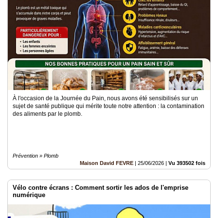
Vidéos
Médias
du
groupe
Blogs
Prémium
Inscription
annuaire
pro
À l'occasion de la Journée du Pain, nous avons été sensibilisés sur un
sujet de santé publique qui mérite toute notre attention : la contamination
des aliments par le plomb.
Accès
éditeur
Prévention » Plomb
Maison David FEVRE
|
25/06/2026
|
Vu 393502 fois
Vélo contre écrans : Comment sortir les ados de l'emprise
numérique