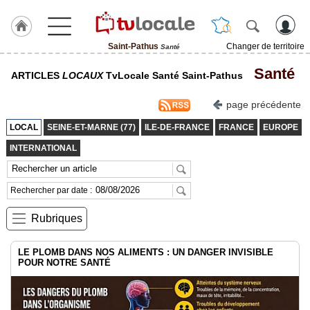
Saint-Pathus
Changer de territoire
Santé
J'adhère
Santé
ARTICLES
LOCAUX
TvLocale Santé Saint-Pathus
à
Hulcoq
page précédente
ACCUEIL
Saint-
LOCAL
SEINE-ET-MARNE (77)
ILE-DE-FRANCE
FRANCE
EUROPE
Pathus
INTERNATIONAL
TvLocale
France
Rechercher par date :
Accueil
Rubriques
RUBRIQUES
LE PLOMB DANS NOS ALIMENTS : UN DANGER INVISIBLE
POUR NOTRE SANTÉ
Agenda
Gazette