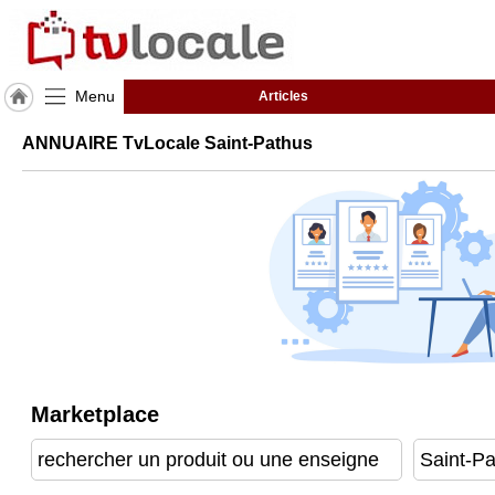
Menu
Articles
J'adhère
ANNUAIRE TvLocale Saint-Pathus
à
Hulcoq
ACCUEIL
Saint-
Pathus
TvLocale
France
Accueil
RUBRIQUES
Marketplace
Agenda