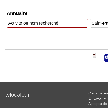
Gazette
Vidéos
Annuaire
Médias
du
groupe
Blogs
Prémium
Inscription
annuaire
pro
Accès
éditeur
Contactez-n
tvlocale.fr
En savoir +
A propos de t