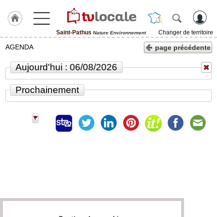
Saint-Pathus
Changer de territoire
Nature Environnement
J'adhère
AGENDA
page précédente
à
Hulcoq
Aujourd'hui : 06/08/2026
ACCUEIL
Saint-
Prochainement
Pathus
TvLocale
France
Accueil
RUBRIQUES
Agenda
Gazette