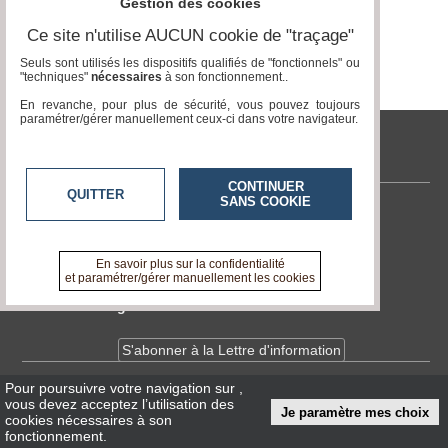
Gestion des cookies
Vidéos
Ce site n'utilise AUCUN cookie de "traçage"
Médias
Seuls sont utilisés les dispositifs qualifiés de "fonctionnels" ou
du
"techniques"
nécessaires
à son fonctionnement..
groupe
En revanche, pour plus de sécurité, vous pouvez toujours
paramétrer/gérer manuellement ceux-ci dans votre navigateur.
Blogs
Prémium
tvlocale.fr
Inscription
annuaire
CONTINUER
QUITTER
pro
SANS COOKIE
Contactez-nous
Accès
En savoir +
éditeur
A propos de tvlocale.fr
En savoir plus sur la confidentialité
et paramétrer/gérer manuellement les cookies
Devenir délégué
S'abonner à la Lettre d'information
Pour poursuivre votre navigation sur
,
Infos
CNIL/RGPD
vous devez acceptez l’utilisation des
Je paramètre mes choix
Conditions Générales d'Utilisation
cookies nécessaires à son
fonctionnement.