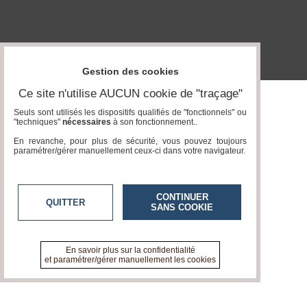
Gazette
Vidéos
Médias
du
Gestion des cookies
groupe
Ce site n'utilise AUCUN cookie de "traçage"
Blogs
Prémium
Seuls sont utilisés les dispositifs qualifiés de "fonctionnels" ou
"techniques"
nécessaires
à son fonctionnement..
Inscription
En revanche, pour plus de sécurité, vous pouvez toujours
annuaire
paramétrer/gérer manuellement ceux-ci dans votre navigateur.
pro
Accès
éditeur
CONTINUER
QUITTER
SANS COOKIE
En savoir plus sur la confidentialité
et paramétrer/gérer manuellement les cookies