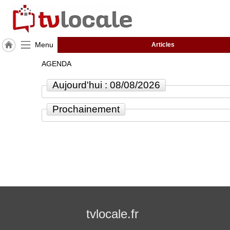
Menu
Articles
J'adhère
AGENDA
à
Hulcoq
Aujourd'hui : 08/08/2026
ACCUEIL
Saint-
Prochainement
Pathus
TvLocale
France
Accueil
RUBRIQUES
tvlocale.fr
Agenda