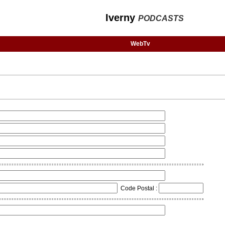
Iverny
PODCASTS
WebTv
Code Postal :