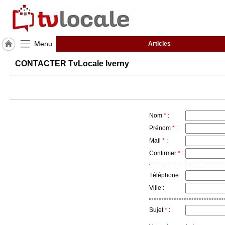
Menu
Articles
J'adhère
CONTACTER TvLocale Iverny
à
Hulcoq
ACCUEIL
Iverny
Nom
*
:
TvLocale
Prénom
*
:
France
Mail
*
:
Confirmer
*
:
Accueil
RUBRIQUES
Téléphone :
Ville :
Agenda
Sujet
*
:
Gazette