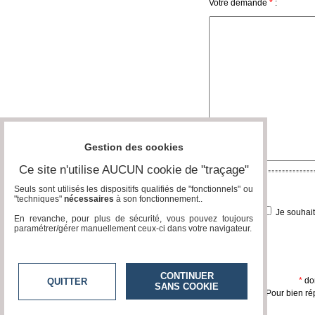
Votre demande
*
:
Vidéos
Médias
du
groupe
Blogs
Prémium
Inscription
annuaire
Gestion des cookies
pro
Ce site n'utilise AUCUN cookie de "traçage"
Accès
éditeur
Seuls sont utilisés les dispositifs qualifiés de "fonctionnels" ou
"techniques"
nécessaires
à son fonctionnement..
Je souhai
En revanche, pour plus de sécurité, vous pouvez toujours
paramétrer/gérer manuellement ceux-ci dans votre navigateur.
CONTINUER
*
don
QUITTER
SANS COOKIE
Pour bien ré