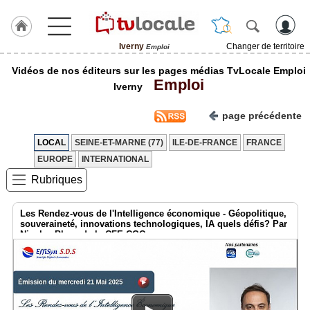
Iverny
Changer de territoire
Emploi
J'adhère
Vidéos de nos éditeurs sur les pages médias TvLocale Emploi
à
Emploi
Hulcoq
Iverny
ACCUEIL
page précédente
Iverny
LOCAL
SEINE-ET-MARNE (77)
ILE-DE-FRANCE
FRANCE
TvLocale
EUROPE
INTERNATIONAL
France
Rubriques
Accueil
Les Rendez-vous de l'Intelligence économique - Géopolitique,
RUBRIQUES
souveraineté, innovations technologiques, IA quels défis? Par
Nicolas Blanc de la CFE-CGC
Agenda
Gazette
Vidéos