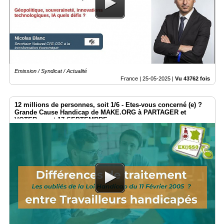
Médias
du
groupe
Blogs
Prémium
Emission / Syndicat / Actualité
Inscription
France |
25-05-2025
|
Vu 43762 fois
annuaire
pro
12 millions de personnes, soit 1/6 - Etes-vous concerné (e) ?
Accès
Grande Cause Handicap de MAKE.ORG à PARTAGER et
éditeur
VOTER avant 17 SEPTEMBRE