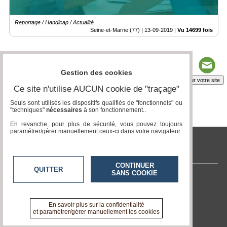
Reportage / Handicap / Actualité
Seine-et-Marne (77) |
13-09-2019
|
Vu 14699 fois
Gestion des cookies
Insérez sur votre site
Ce site n'utilise AUCUN cookie de "traçage"
Seuls sont utilisés les dispositifs qualifiés de "fonctionnels" ou
"techniques"
nécessaires
à son fonctionnement..
Page 1 / 1
1
En revanche, pour plus de sécurité, vous pouvez toujours
paramétrer/gérer manuellement ceux-ci dans votre navigateur.
tvlocale.fr
CONTINUER
QUITTER
SANS COOKIE
Contactez-nous
En savoir +
A propos de tvlocale.fr
En savoir plus sur la confidentialité
et paramétrer/gérer manuellement les cookies
Devenir délégué