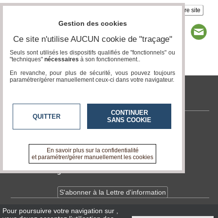
Insérez sur votre site
Gestion des cookies
Ce site n'utilise AUCUN cookie de "traçage"
Seuls sont utilisés les dispositifs qualifiés de "fonctionnels" ou
"techniques"
nécessaires
à son fonctionnement..
Page 1 / 2
1
2
En revanche, pour plus de sécurité, vous pouvez toujours
paramétrer/gérer manuellement ceux-ci dans votre navigateur.
tvlocale.fr
CONTINUER
QUITTER
SANS COOKIE
Contactez-nous
En savoir +
A propos de tvlocale.fr
En savoir plus sur la confidentialité
et paramétrer/gérer manuellement les cookies
Devenir délégué
S'abonner à la Lettre d'information
Pour poursuivre votre navigation sur
,
Infos
CNIL/RGPD