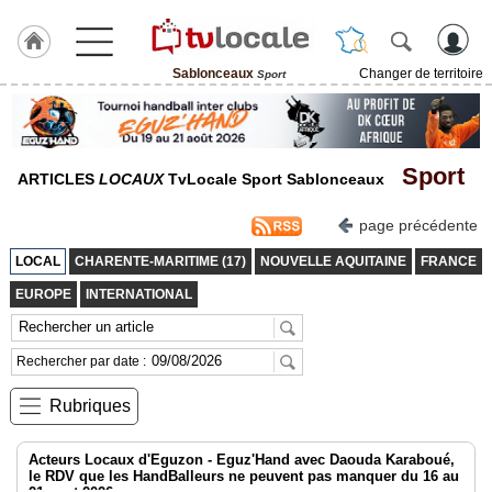
Sablonceaux
Changer de territoire
Sport
J'adhère
à
Hulcoq
Sport
ACCUEIL
ARTICLES
LOCAUX
TvLocale Sport Sablonceaux
Sablonceaux
page précédente
TvLocale
LOCAL
CHARENTE-MARITIME (17)
NOUVELLE AQUITAINE
FRANCE
France
EUROPE
INTERNATIONAL
Accueil
RUBRIQUES
Rechercher par date :
Rubriques
Agenda
Gazette
Acteurs Locaux d'Eguzon - Eguz'Hand avec Daouda Karaboué,
le RDV que les HandBalleurs ne peuvent pas manquer du 16 au
Vidéos