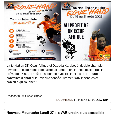
21 aout 2026
Médias
du
groupe
Blogs
Prémium
Inscription
annuaire
pro
Accès
éditeur
La fondation DK Cœur Afrique et Daouda Karaboué, double champion
olympique et du monde de handball, annoncent la modification du stage
prévu du 16 au 21 août en solidarité avec les familles et les jeunes
contraints d’annuler leur venue consécutivement aux incendies et
canicule qui touchent..
Handball » DK Coeur Afrique
EGUZ'HAND
|
04/08/2026
|
Vu 2357 fois
Nouveau Moustache Lundi 27 : le VAE urbain plus accessible