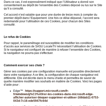
Dans ce cas, il est expressément indiqué que l’Utilisateur a donné son
consentement au dépôt de l’ensemble des Cookies déposé ou lus sur le Site
qu’il a consulté.
Cet accord n’est valable que pour une durée de treize mois à compter du
premier dépôt dans l’Equipement. Une fois ce délai dépassé, l’accord sera
redemandé pour l’utilisation de ces Cookies, pour chacun des Sites
consulté.
Le refus de Cookies
Pour rappel, le paramétrage est susceptible de modifier les conditions
d’accès aux services de SASU LocaleTV nécessitant l’utilisation de Cookies.
Si le navigateur est configuré de manière à refuser l’ensemble des Cookies,
la navigation ne pourra pas s'effectuer.
Comment exercer ses choix ?
Gérer ses cookies par une configuration manuelle est possible directement
dans votre navigateur. A ce titre, la configuration de chaque navigateur est
différente. Elle est décrite dans le menu d'aide et permettra de savoir de
quelle manière modifier ses souhaits en matière de Cookies. Voici les pages
d’aide pour :
Edge™ :
https://support.microsoft.com/fr-
fr/windows/g%C3%A9rer-les-cookies-dans-microsoft-edge-
afficher-autoriser-bloquer-supprimer-et-utiliser-168dab11-0753-
043d-7c16-ede5947fc64d