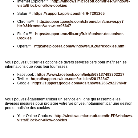
Internet Explorer™ :
http://windows.microsoft.com/fr-FR/windows-
vista/Block-or-allow-cookies
Safari™ :
https://support.apple.com/fr-fr/HT201265
Chrome™ :
http://support.google.com/chrome/bin/answer.py?
hl=fr&hlrm=en&answer=95647
Firefox™ :
https://support.mozilla.org/fr/kb/activer-desactiver-
Cookies
Opera™ :
http://help.opera.com/Windows/10.20/fr/cookies.html
Vous pouvez utiliser les options de divers services tiers pour maîtriser les
informations que vous leur fournissez
Facebook :
https://www.facebook.com/help/568137493302217
Twitter :
https://support.twitter.com/articles/20172847
Google :
https://support.google.com/ads/answer/2662922?hl=fr
Vous pouvez également utiliser un service en ligne qui rassemble les
diverses mesures pour protéger votre vie privée, notamment par une gestion
personnalisée des cookies.
Your Online Choices :
http://windows.microsoft.com/fr-FR/windows-
vista/Block-or-allow-cookies