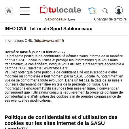
Sablonceaux
Changer de territoire
Sport
J'adhère
INFO CNIL TvLocale Sport Sablonceaux
à
Hulcoq
Informations CNIL (
http://www.cnil.fr/
)
ACCUEIL
Sablonceaux
Dernière mise à jour : 10 février 2022
La présente politique de confidentialité définit et vous informe de la manière
dont la SASU LocaleTV utilise et protège les informations que vous nous
transmettez, le cas échéant, lorsque vous utilisez le présent site accessible à
TvLocale
partir de l’URL suivante : www.tvlocale.fr
France
Veuillez noter que cette politique de confidentialité est susceptible d’être
modifiée ou complétée à tout moment par la SASU LocaleTV, notamment en
vue de se conformer à toute évolution. Dans un tel cas, la date de sa mise à
Accueil
jour sera clairement identifiée en tête de la présente politique. Ces
modifications engagent l’Utilisateur dès leur mise en ligne. Il convient par
RUBRIQUES
conséquent que l’Utilisateur consulte régulièrement la présente politique de
confidentialité et d’utilisation des cookies afin de prendre connaissance de
ses éventuelles modifications.
Agenda
Politique de confidentialité et d’utilisation des
Gazette
cookies sur les sites internet de la SASU
Vidéos