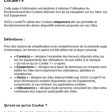
LocaleTV
Cette page d’information est destinée à informer l’Utilisateur du
Médias
fonctionnement des Cookies déposés lors de sa navigation sur les Sites, sur
du
tout Equipement.
groupe
SASU LocaleTV utilise des Cookies
uniquement
afin de permettre le
fonctionnement des divers dispositifs internes proposés sur ses Sites.
Blogs
Prémium
Définitions :
Inscription
annuaire
pro
Pour des raisons de simplification et de compréhension de la présente page
d’information, les termes ci-après ont été définis de la façon suivante :
Accès
« Cookie(s) » :
désigne l’ensemble des traceurs déposés et/ou lus
éditeur
sur les Equipements des Utilisateurs, tel que défini à la rubrique
« Qu’est-ce qu’un Cookie ? » ci-après.
« Equipement » :
désigne tous types de terminaux sur lesquels sont
édités les Sites dont notamment les ordinateurs, tablettes et
smartphones.
« Site(s) » :
désigne les Sites Internet édités par SASU LocaleTV et
leurs déclinaisons mobiles disponibles sur les Equipements,
comprenant, le cas échéant, les applications mobiles.
« Utilisateur(s) » :
désigne toute personne consultant les Sites et/ou
contribuant aux espaces participatifs des Sites.
Qu'est-ce qu'un Cookie ?