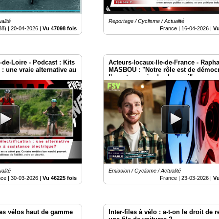
alité
Reportage / Cyclisme / Actualité
38) |
20-04-2026
|
Vu 47098 fois
France |
16-04-2026
|
Vu
de-Loire - Podcast : Kits
Acteurs-locaux-Ile-de-France - Rapha
o : une vraie alternative au
MASBOU : "Notre rôle est de démocr
l'aventure près de chez soi"
alité
Emission / Cyclisme / Actualité
nce |
30-03-2026
|
Vu 46225 fois
France |
23-03-2026
|
Vu
les vélos haut de gamme
Inter-files à vélo : a-t-on le droit de