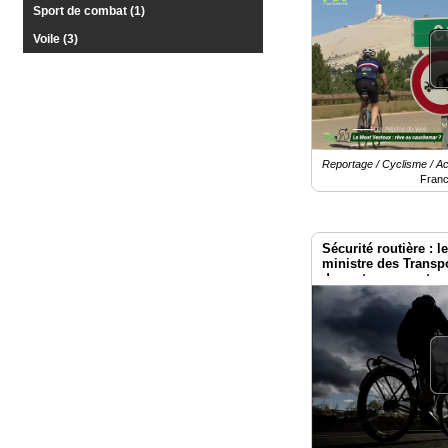
Sport de combat (1)
Vidéos
Voile (3)
Médias
du
groupe
Blogs
Prémium
Reportage / Cyclisme / Act
Franc
Inscription
annuaire
pro
Sécurité routière : l
Accès
ministre des Transpo
éditeur
des actes concrets