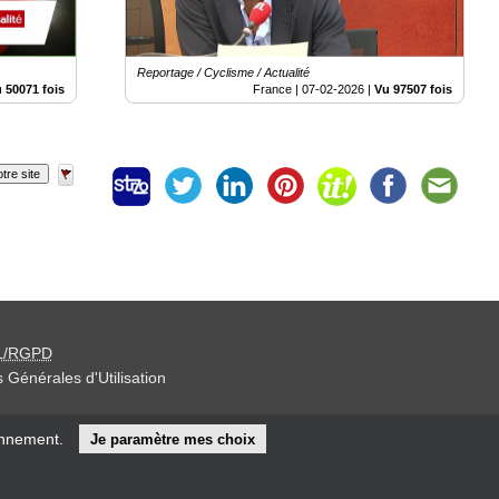
Reportage / Cyclisme / Actualité
 50071 fois
France |
07-02-2026
|
Vu 97507 fois
tre site
L/RGPD
 Générales d'Utilisation
iteur »
onnement.
Je paramètre mes choix