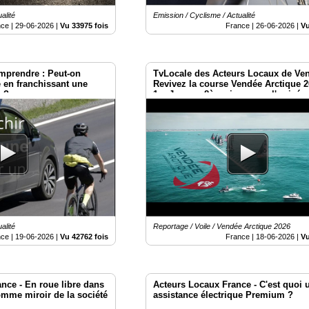
alité
Emission / Cyclisme / Actualité
nce |
29-06-2026
|
Vu 33975 fois
France |
26-06-2026
|
Vu
mprendre : Peut-on
TvLocale des Acteurs Locaux de Ven
e en franchissant une
Revivez la course Vendée Arctique 
e ?
1er Jour au 8ème jour avec l'arrivée
premiers ce 16 juin.
alité
Reportage / Voile / Vendée Arctique 2026
nce |
19-06-2026
|
Vu 42762 fois
France |
18-06-2026
|
Vu
nce - En roue libre dans
Acteurs Locaux France - C'est quoi 
comme miroir de la société
assistance électrique Premium ?