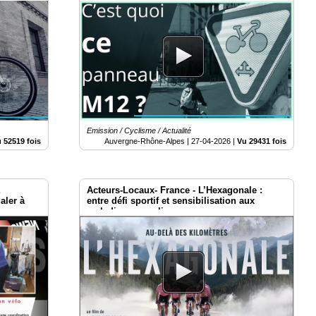
Emission / Cyclisme / Actualité
 52519 fois
Auvergne-Rhône-Alpes |
27-04-2026
|
Vu 29431 fois
a
Acteurs-Locaux- France - L’Hexagonale :
aler à
entre défi sportif et sensibilisation aux
maladies masculines