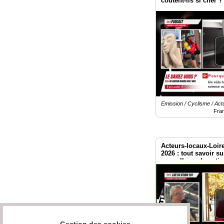
coûtent-ils si cher ?
Emission / Cyclisme / Actu
Fra
Acteurs-locaux-Loir
2026 : tout savoir su
nouvelles subventio