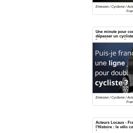
Emission / Cyclisme / Actu
Fra
Une minute pour co
dépasser un cyclist
ligne jaune continu
Emission / Cyclisme / Actu
Fra
Acteurs Locaux - Fra
l'Histoire : le vélo 
française