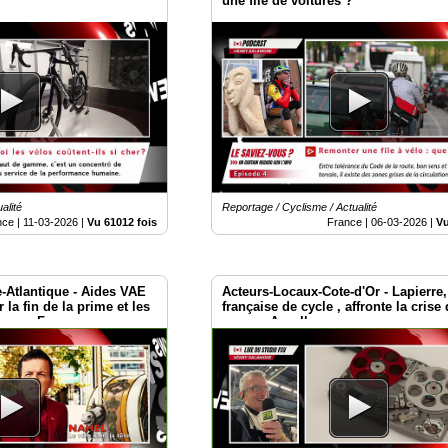
une file de voitures ?
alité
Reportage / Cyclisme / Actualité
nce |
11-03-2026
|
Vu 61012 fois
France |
06-03-2026
|
Vu
e-Atlantique - Aides VAE
Acteurs-Locaux-Cote-d'Or - Lapierre
r la fin de la prime et les
française de cycle , affronte la crise
ns en France
groupe Accell