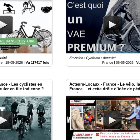
alité
Emission / Cyclisme / Actualité
ce |
18-05-2026
|
Vu 117417 fois
France |
06-05-2026
|
Vu
nce - Les cyclistes en
Acteurs-Locaux - France - Le vélo, l
ouler en file indienne ?
France… et cette drôle d’idée de péd
contre-courant