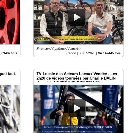
Emission / Cyclisme / Actualité
 69482 fois
France |
06-07-2026
|
Vu 142445 fois
uoi faut-
TV Locale des Acteurs Locaux Vendée - Les
2h20 de vidéos tournées par Charlie DALIN
durant le VENDÉE GLOBE 2024/25