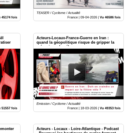
TEASER / Cyclisme / Actualité
 45174 fois
France |
09-04-2026
|
Vu 46586 fois
ël
Acteurs-Locaux-France-Guerre en Iran :
atiser
quand la géopolitique risque de gripper la
mécanique du vélo
Emission / Cyclisme / Actualité
 51557 fois
France |
18-03-2026
|
Vu 49353 fois
 remonter
Acteurs - Locaux - Loire-Atlantique - Podcast