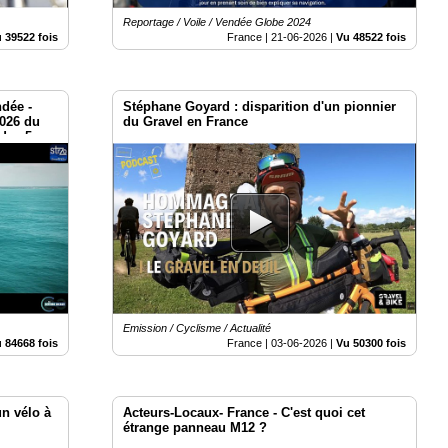
Reportage / Voile / Vendée Globe 2024
 39522 fois
France |
21-06-2026
|
Vu 48522 fois
dée -
Stéphane Goyard : disparition d'un pionnier
2026 du
du Gravel en France
 des 5
Emission / Cyclisme / Actualité
 84668 fois
France |
03-06-2026
|
Vu 50300 fois
un vélo à
Acteurs-Locaux- France - C'est quoi cet
étrange panneau M12 ?