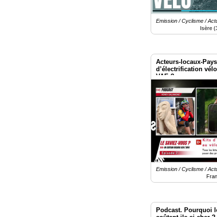
Emission / Cyclisme / Actu
Isère (
Acteurs-locaux-Pays-
d’électrification vél
VAE ?
Emission / Cyclisme / Actu
Fra
Podcast. Pourquoi 