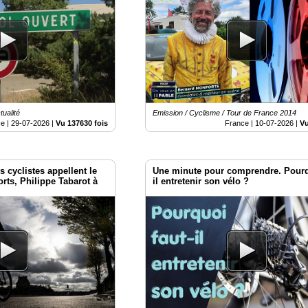
ualité
Emission / Cyclisme / Tour de France 2014
e |
29-07-2026
|
Vu 137630 fois
France |
10-07-2026
|
Vu
es cyclistes appellent le
Une minute pour comprendre. Pourq
rts, Philippe Tabarot à
il entretenir son vélo ?