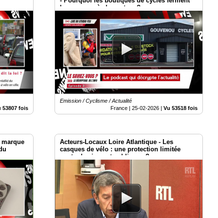
- Pourquoi les boutiques de cycles ferment
les unes après les autres ?
Emission / Cyclisme / Actualité
 53807 fois
France |
25-02-2026
|
Vu 53518 fois
, marque
Acteurs-Locaux Loire Atlantique - Les
 du
casques de vélo : une protection limitée
contre les impacts obliques ?