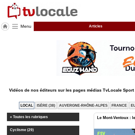
Menu
Articles
J'adhère
à
Hulcoq
ACCUEIL
Vienne
TvLocale
France
Vidéos de nos éditeurs sur les pages médias TvLocale Spor
Accueil
RUBRIQUES
LOCAL
ISÈRE (38)
AUVERGNE-RHÔNE-ALPES
FRANCE
E
« Toutes les rubriques
Le Mont-Ventoux : le
Agenda
Cyclisme (29)
Gazette