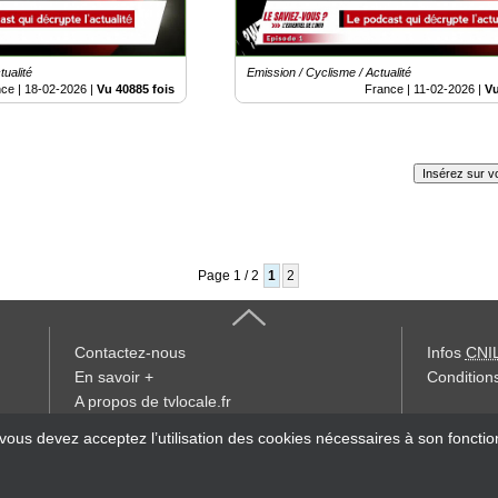
ualité
Emission / Cyclisme / Actualité
nce |
18-02-2026
|
Vu 40885 fois
France |
11-02-2026
|
Vu
Insérez sur vo
Page 1 / 2
1
2
Contactez-nous
Infos
CNI
En savoir +
Conditions
A propos de tvlocale.fr
« accès éd
 vous devez acceptez l’utilisation des cookies nécessaires à son foncti
Devenir délégué