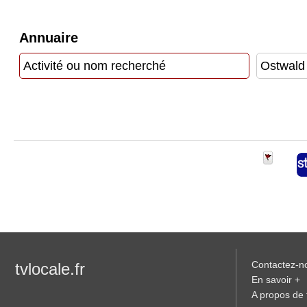
Vidéos
Annuaire
Médias
du
groupe
Blogs
Prémium
Inscription
annuaire
pro
Accès
éditeur
Contactez-n
tvlocale.fr
En savoir +
A propos de t