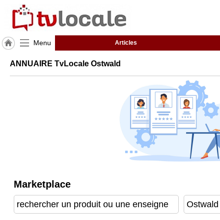
Menu
Articles
J'adhère
ANNUAIRE TvLocale Ostwald
à
Hulcoq
ACCUEIL
Ostwald
TvLocale
France
Accueil
RUBRIQUES
Marketplace
Agenda
Gazette