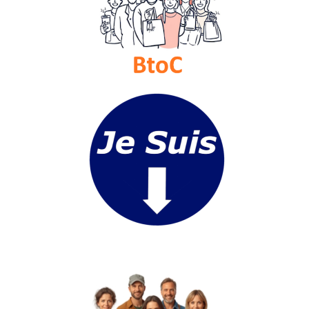
Médias
du
groupe
Blogs
Prémium
Inscription
annuaire
pro
Accès
éditeur