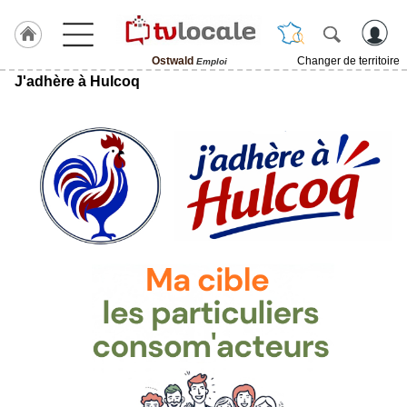
Ostwald
Changer de territoire
Emploi
J'adhère à Hulcoq
J'adhère
à
Hulcoq
ACCUEIL
Ostwald
TvLocale
France
Accueil
RUBRIQUES
Agenda
Gazette
Vidéos