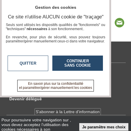
Gestion des cookies
Ce site n'utilise AUCUN cookie de "traçage"
Seuls sont utilisés les dispositifs qualifiés de "fonctionnels" ou
"techniques"
nécessaires
à son fonctionnement..
En revanche, pour plus de sécurité, vous pouvez toujours
paramétrer/gérer manuellement ceux-ci dans votre navigateur.
tvlocale.fr
CONTINUER
QUITTER
SANS COOKIE
Contactez-nous
En savoir +
En savoir plus sur la confidentialité
A propos de tvlocale.fr
et paramétrer/gérer manuellement les cookies
Devenir délégué
S'abonner à la Lettre d'information
Pour poursuivre votre navigation sur
,
vous devez acceptez l’utilisation des
Infos
CNIL/RGPD
Je paramètre mes choix
cookies nécessaires à son