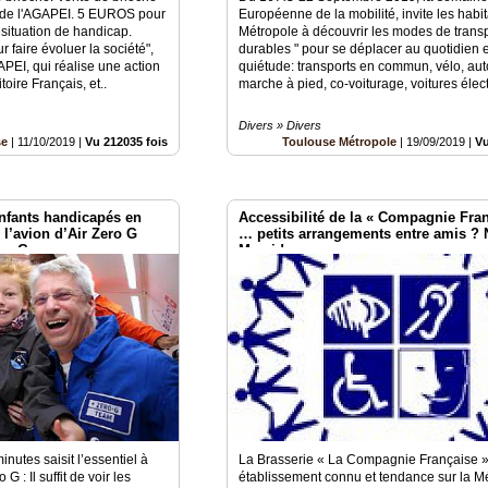
t de l'AGAPEI. 5 EUROS pour
Européenne de la mobilité, invite les habit
situation de handicap.
Métropole à découvrir les modes de transp
faire évoluer la société",
durables " pour se déplacer au quotidien e
NAPEI, qui réalise une action
quiétude: transports en commun, vélo, aut
itoire Français, et..
marche à pied, co-voiturage, voitures élec
Divers » Divers
se
|
11/10/2019
|
Vu 212035 fois
Toulouse Métropole
|
19/09/2019
|
Vu
nfants handicapés en
Accessibilité de la « Compagnie Fra
 l’avion d’Air Zero G
… petits arrangements entre amis ?
eroG
Merci !
nutes saisit l’essentiel à
La Brasserie « La Compagnie Française »[
G : Il suffit de voir les
établissement connu et tendance sur la M