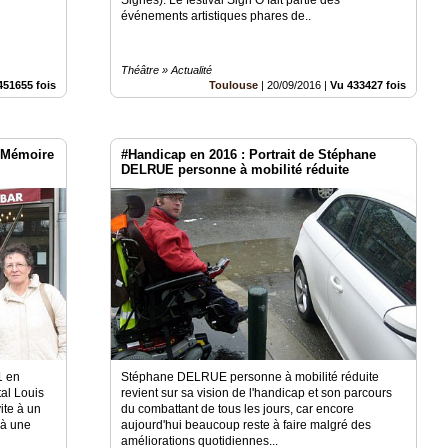
événements artistiques phares de..
Théâtre » Actualité
451655 fois
Toulouse
|
20/09/2016
|
Vu 433427 fois
#Mémoire
#Handicap en 2016 : Portrait de Stéphane
DELRUE personne à mobilité réduite
1 en
Stéphane DELRUE personne à mobilité réduite
tal Louis
revient sur sa vision de l'handicap et son parcours
ite à un
du combattant de tous les jours, car encore
 à une
aujourd'hui beaucoup reste à faire malgré des
améliorations quotidiennes...