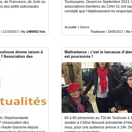
ta, de Francesco, de Josh ou
Toulousaine. Ouvert en Septembre 2013, 
s des petits astronautes
associations membres du CIAH 31 ont ra
.
constaté que l’établissement ne respectait.
Actualité » Divers
e
|
11/10/2017
|
Vu 1480602 fois
Toulouse
|
18/05/2017
|
Vu 
Toulouse donne raison à
Maltraitance : c’est la lanceuse d’aler
l’Association des
est poursuivie !
!
in, Représentante
60 à 80 personnes au TGI de Toulouse à 
F (Association des
soutien à Céline Boussié présidente d’Ha
n Haute-Garonne depuis
vous, pour une audience prévue à 14h. D
e procédure d'exclusion par le
nombreux journalistes.