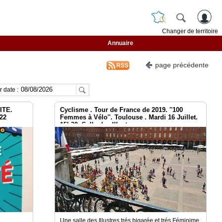
Changer de territoire
Annuaire
page précédente
 date :
ITE.
Cyclisme . Tour de France de 2019. ''100
22
Femmes à Vélo''. Toulouse . Mardi 16 Juillet.
15h30. Salle des Illustres.
e
Une salle des Illustres trés bigarée et trés Féminime