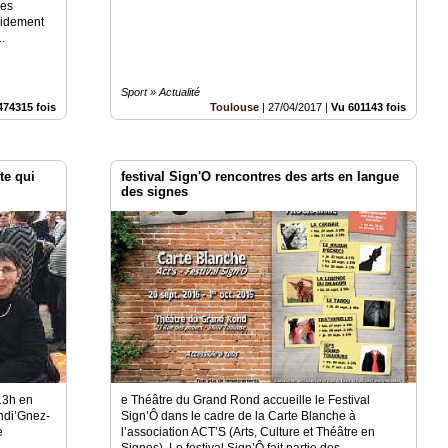
les
pidement
.
Sport » Actualité
474315 fois
Toulouse
|
27/04/2017
|
Vu 601143 fois
te qui
festival Sign'O rencontres des arts en langue
des signes
13h en
e Théâtre du Grand Rond accueille le Festival
ndi’Gnez-
Sign’Ô dans le cadre de la Carte Blanche à
e
l’association ACT’S (Arts, Culture et Théâtre en
Signes). Le festival Sign’Ô fait partie des