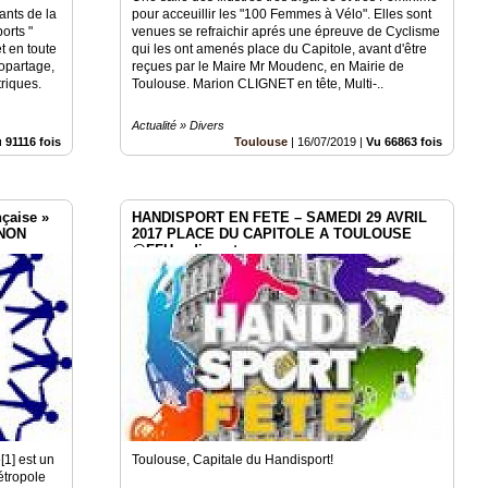
ants de la
pour acceuillir les "100 Femmes à Vélo". Elles sont
orts "
venues se refraichir aprés une épreuve de Cyclisme
t en toute
qui les ont amenés place du Capitole, avant d'être
opartage,
reçues par le Maire Mr Moudenc, en Mairie de
triques.
Toulouse. Marion CLIGNET en tête, Multi-..
Actualité » Divers
 91116 fois
Toulouse
|
16/07/2019
|
Vu 66863 fois
nçaise »
HANDISPORT EN FETE – SAMEDI 29 AVRIL
 NON
2017 PLACE DU CAPITOLE A TOULOUSE
1] est un
Toulouse, Capitale du Handisport!
étropole