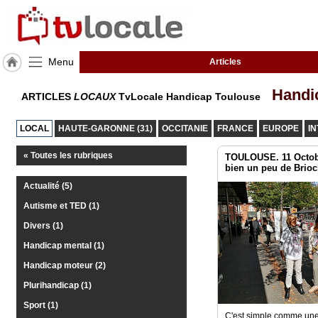
Menu
Articles
J'adhère
Handi
ARTICLES
LOCAUX
TvLocale Handicap Toulouse
à
Hulcoq
LOCAL
HAUTE-GARONNE (31)
OCCITANIE
FRANCE
EUROPE
I
ACCUEIL
Toulouse
« Toutes les rubriques
TOULOUSE. 11 Octob
bien un peu de Brioc
TvLocale
Actualité (5)
France
Autisme et TED (1)
Accueil
Divers (1)
RUBRIQUES
Handicap mental (1)
Handicap moteur (2)
Agenda
Plurihandicap (1)
Sport (1)
Gazette
C'est simple comme une