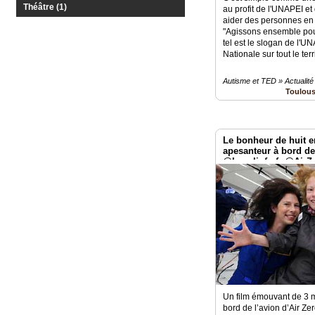
Théâtre (1)
au profit de l'UNAPEI e
Vidéos
aider des personnes en 
"Agissons ensemble pour 
tel est le slogan de l'U
Médias
Nationale sur tout le terr
du
groupe
Autisme et TED » Actualité
Toulou
Blogs
Prémium
Inscription
Le bonheur de huit e
annuaire
pro
apesanteur à bord de
@Localinfo.fr @AirZ
Accès
éditeur
Un film émouvant de 3 mi
bord de l’avion d’Air Zero 