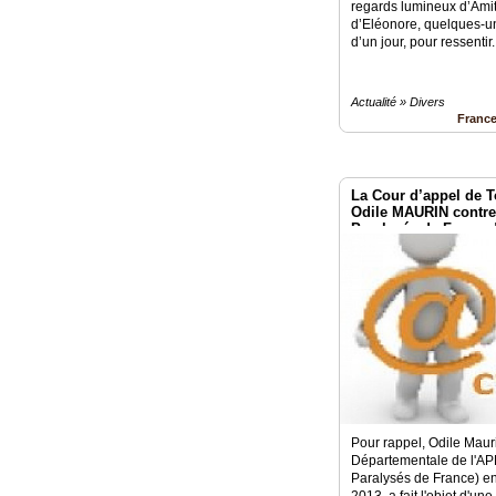
regards lumineux d’Ami
d’Eléonore, quelques-un
d’un jour, pour ressentir.
Actualité » Divers
Franc
La Cour d’appel de 
Odile MAURIN contre 
Paralysés de France 
Pour rappel, Odile Maur
Départementale de l'AP
Paralysés de France) e
2013, a fait l'objet d'un