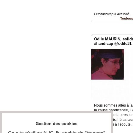
Plurihandicap » Actualité
Toulous
Odile MAURIN, solida
#handicap @odile31 
Nous sommes allés à la 
la cause handicapée, Od
celle de t’en d’autres, 
maladie mais, hélas, au
Gestion des cookies
pas toujours à l’écoute.