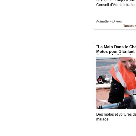
Conseil d’Administration
Actualité » Divers
Toulou
''La Main Dans le Ch
Motos pour 1 Enfant
#Leguevin #depeche
Des motos et voitures d
malade