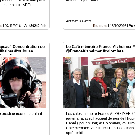
 national de l’APF en..
Actualité » Divers
se
|
07/11/2016
|
Vu 436240 fois
Toulouse
|
18/10/2016
|
Vu 
apeau'' Concentration de
Le Café mémoire France Alzheimer 
 #balma #toulouse
@FranceAlzheimer #colomiers
dumidi
e prestige pour une enfant
Les cafés mémoire France ALZHEIMER 3
partenariat avec l’accueil de jour de l’hôpi
Debré ( pour Muret) et Colomiers, vous inv
Café mémoire ALZHEIMER tous les mois
après midi..